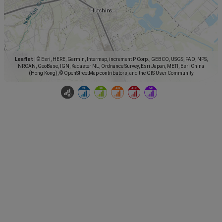
Leaflet
|
© Esri, HERE, Garmin, Intermap, increment P Corp., GEBCO, USGS, FAO, NPS,
NRCAN, GeoBase, IGN, Kadaster NL, Ordnance Survey, Esri Japan, METI, Esri China
(Hong Kong), © OpenStreetMap contributors, and the GIS User Community