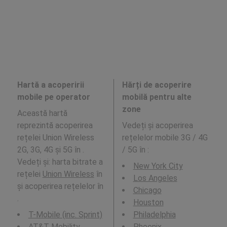
Hartă a acoperirii
Hărți de acoperire
mobile pe operator
mobilă pentru alte
zone
Această hartă
reprezintă acoperirea
Vedeți și acoperirea
rețelei Union Wireless
rețelelor mobile 3G / 4G
2G, 3G, 4G și 5G în .
/ 5G în
:
Vedeți și: harta bitrate a
New York City
rețelei
Union Wireless
în
Los Angeles
și acoperirea rețelelor în
Chicago
.
Houston
T-Mobile (inc. Sprint)
Philadelphia
AT&T Mobility
Phoenix