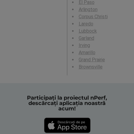
El Paso
Arlington
Corpus Christi
Laredo
Lubbock
Garland
Irving
Amarillo
Grand Prairie
Brownsville
Participați la proiectul nPerf,
descărcați aplicația noastră
acum!