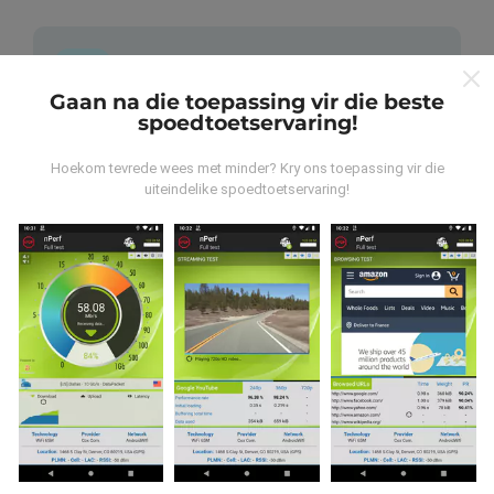
Gaan na die toepassing vir die beste
spoedtoetservaring!
Waar kom die data vandaan?
Hoekom tevrede wees met minder? Kry ons toepassing vir die
Die data word versamel uit toetse wat deur
uiteindelike spoedtoetservaring!
gebruikers van die nPerf-app uitgevoer is. Dit is toetse
wat onder reële toestande direk in die veld uitgevoer
word. As u ook wil betrokke raak, moet u die nPerf-app
op u slimfoon aflaai.
Hoe meer data daar is, hoe meer
omvattend sal die kaarte wees!
Hoe word opdaterings gemaak?
As u op nPerf.com blaai, stem u in tot ons
beleid en