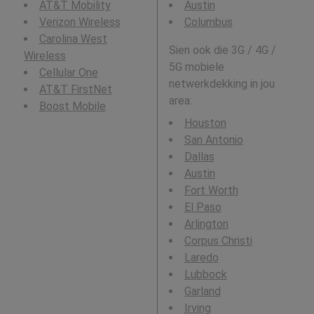
AT&T Mobility
Austin
Verizon Wireless
Columbus
Carolina West
Sien ook die 3G / 4G /
Wireless
5G mobiele
Cellular One
netwerkdekking in jou
AT&T FirstNet
area:
Boost Mobile
Houston
San Antonio
Dallas
Austin
Fort Worth
El Paso
Arlington
Corpus Christi
Laredo
Lubbock
Garland
Irving