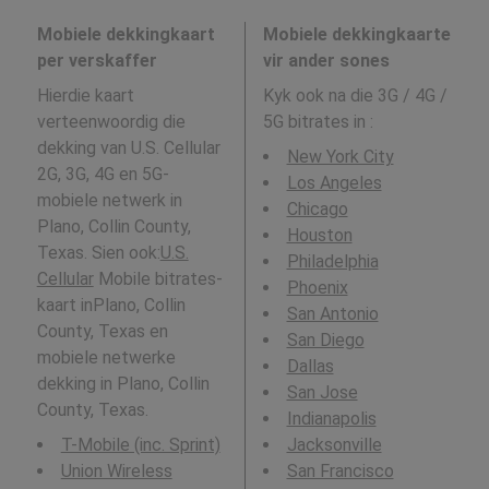
Mobiele dekkingkaart
Mobiele dekkingkaarte
per verskaffer
vir ander sones
Hierdie kaart
Kyk ook na die 3G / 4G /
verteenwoordig die
5G bitrates in
:
dekking van U.S. Cellular
New York City
2G, 3G, 4G en 5G-
Los Angeles
mobiele netwerk in
Chicago
Plano, Collin County,
Houston
Texas. Sien ook:
U.S.
Philadelphia
Cellular
Mobile bitrates-
Phoenix
kaart inPlano, Collin
San Antonio
County, Texas en
San Diego
mobiele netwerke
Dallas
dekking in Plano, Collin
San Jose
County, Texas.
Indianapolis
T-Mobile (inc. Sprint)
Jacksonville
Union Wireless
San Francisco