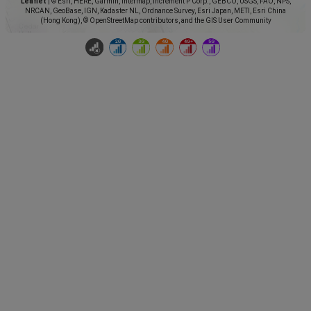
Leaflet
|
© Esri, HERE, Garmin, Intermap, increment P Corp., GEBCO, USGS, FAO, NPS,
NRCAN, GeoBase, IGN, Kadaster NL, Ordnance Survey, Esri Japan, METI, Esri China
(Hong Kong), © OpenStreetMap contributors, and the GIS User Community