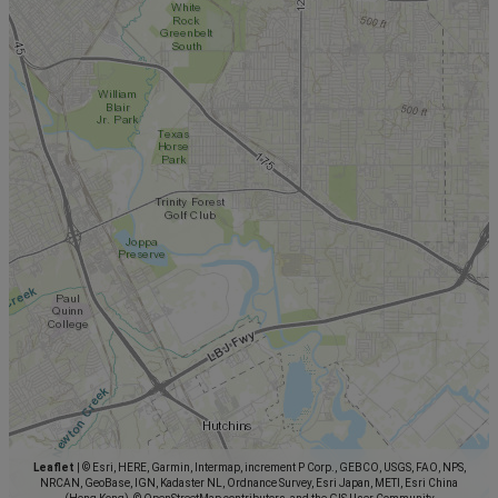
Leaflet
|
© Esri, HERE, Garmin, Intermap, increment P Corp., GEBCO, USGS, FAO, NPS,
NRCAN, GeoBase, IGN, Kadaster NL, Ordnance Survey, Esri Japan, METI, Esri China