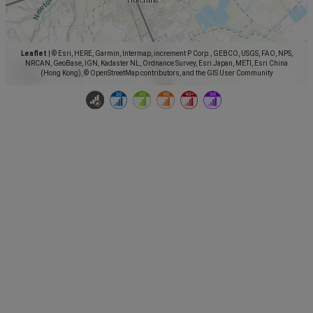
Leaflet
|
© Esri, HERE, Garmin, Intermap, increment P Corp., GEBCO, USGS, FAO, NPS,
NRCAN, GeoBase, IGN, Kadaster NL, Ordnance Survey, Esri Japan, METI, Esri China
(Hong Kong), © OpenStreetMap contributors, and the GIS User Community