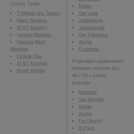
County, Texas .
Dallas
T-Mobile (inc. Sprint)
San Jose
Union Wireless
Indianapolis
AT&T Mobility
Jacksonville
Verizon Wireless
San Francisco
Carolina West
Austin
Wireless
Columbus
Cellular One
Pogledajte i pokrivenost
AT&T FirstNet
mobilnom mrežom 3G /
Boost Mobile
4G / 5G u vašem
području:
Houston
San Antonio
Dallas
Austin
Fort Worth
El Paso