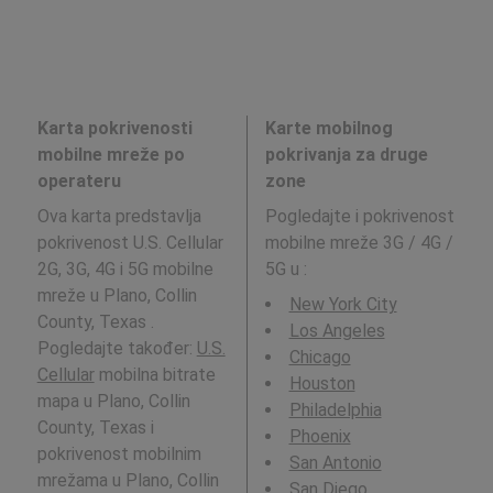
Karta pokrivenosti
Karte mobilnog
mobilne mreže po
pokrivanja za druge
operateru
zone
Ova karta predstavlja
Pogledajte i pokrivenost
pokrivenost U.S. Cellular
mobilne mreže 3G / 4G /
2G, 3G, 4G i 5G mobilne
5G u
:
mreže u Plano, Collin
New York City
County, Texas .
Los Angeles
Pogledajte također:
U.S.
Chicago
Cellular
mobilna bitrate
Houston
mapa u Plano, Collin
Philadelphia
County, Texas i
Phoenix
pokrivenost mobilnim
San Antonio
mrežama u Plano, Collin
San Diego