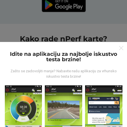
Kako rade nPerf karte?
Idite na aplikaciju za najbolje iskustvo
testa brzine!
Zašto se zadovoljiti manje? Nabavite našu aplikaciju za vrhunsko
iskustvo testa brzine!
Odakle dolaze podaci?
Podaci se prikupljaju iz testova koje su proveli korisnici
nPerf aplikacije. Ovo su ispitivanja koja se sprovode u
stvarnim uslovima, direktno na terenu. Ako se i vi
želite uključiti, samo trebate preuzeti aplikaciju nPerf
na svoj pametni telefon.
Što više podataka ima, to će
karte biti sveobuhvatnije!