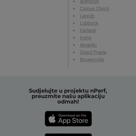
Arlington
Corpus Christi
Laredo
Lubbock
Garland
Irving
Amarillo
Grand Prairie
Brownsville
Sudjelujte u projektu nPerf,
preuzmite našu aplikaciju
odmah!