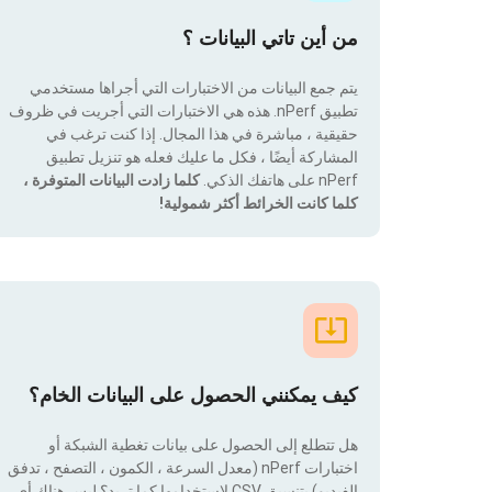
من أين تاتي البيانات ؟
يتم جمع البيانات من الاختبارات التي أجراها مستخدمي
تطبيق nPerf. هذه هي الاختبارات التي أجريت في ظروف
حقيقية ، مباشرة في هذا المجال. إذا كنت ترغب في
المشاركة أيضًا ، فكل ما عليك فعله هو تنزيل تطبيق
nPerf على هاتفك الذكي.
كلما زادت البيانات المتوفرة ،
كلما كانت الخرائط أكثر شمولية!
كيف يمكنني الحصول على البيانات الخام؟
هل تتطلع إلى الحصول على بيانات تغطية الشبكة أو
اختبارات nPerf (معدل السرعة ، الكمون ، التصفح ، تدفق
الفيديو) بتنسيق CSV لاستخدامها كما تريد؟ ليس هناك أى