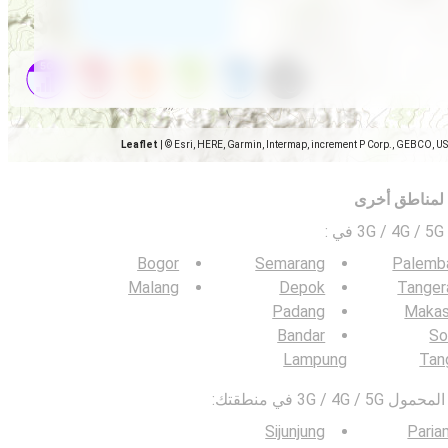
Leaflet
|
© Esri, HERE, Garmin, Intermap, increment P Corp., GEBCO, U
 لمناطق أخرى
ي
:
Bogor
Semarang
Palemb
Malang
Depok
Tanger
Padang
Makas
Bandar
So
Lampung
Tan
3G / في منطقتك:
Sijunjung
Paria