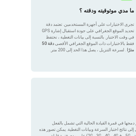
ما مدي موثوقيته ودقته ؟
تجرى الاختبارات على أجهزة المستخدمين. تعتمد دقة
تحديد الموقع الجغرافي على جودة استقبال إشارة GPS
في وقت الاختبار. بالنسبة إلى بيانات التغطية ، نحتفظ
فقط بالاختبارات ذات الموقع الجغرافي الأقصى
دقة 50
مترًا
. لسرعة التنزيل ، يصل هذا الحد إلى 200 متر.
جها في قمرة القيادة الحالية التي تشمل بالفعل
لى نتائج اختبار السرعة وبيانات التغطية. يمكن تصور هذه
البيانات من خلال تطبيق عوامل التصفية حسب التكنولوجيا (بدون تغطية ، 2G ، 3G ، 4G ، 4G + ، 5G) على مدى فترة قابلة