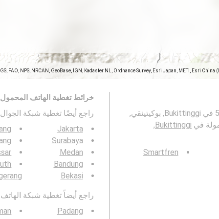
SGS, FAO, NPS, NRCAN, GeoBase, IGN, Kadaster NL, Ordnance Survey, Esri Japan, METI, Esri China 
خرائط تغطية الهاتف المحمول
تمثل هذه الخريطة تغطية شبكات الجوال 2G و 3G و 4G و 5G في Bukittinggi, بوكيتينقي,
راجع أيضًا تغطية شبكة الجوال 3G / 4G / 5G ف
Bukittinggi,
ang
Jakarta
ang
Surabaya
sar
Medan
Smartfren
uth
Bandung
gerang
Bekasi
راجع أيضاً تغطية شبكة الهاتف المحمول  4G / 5G
man
Padang