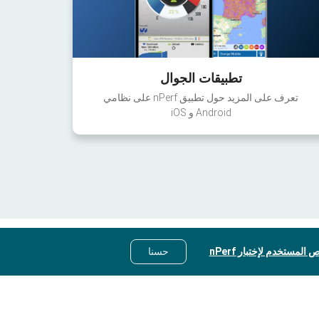
تطبيقات الجوال
تعرف على المزيد حول تطبيق nPerf على نظامي
Android و iOS
 المستخدم لإختبار nPerf
حسنا