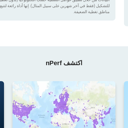
للتشكيل (فقط في آخر شهرين على سبيل المثال). إنها أداة رائعة لتتبع إ
مناطق تغطية الضعيفة.
اكتشف nPerf