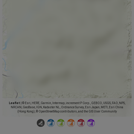
Leaflet
|
© Esri, HERE, Garmin, Intermap, increment P Corp., GEBCO, USGS, FAO, NPS,
NRCAN, GeoBase, IGN, Kadaster NL, Ordnance Survey, Esri Japan, METI, Esri China
(Hong Kong), © OpenStreetMap contributors, and the GIS User Community