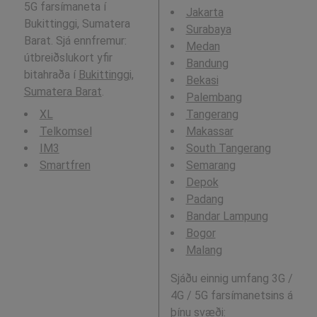
5G farsímaneta í
Jakarta
Bukittinggi, Sumatera
Surabaya
Barat. Sjá ennfremur:
Medan
útbreiðslukort yfir
Bandung
bitahraða í
Bukittinggi,
Bekasi
Sumatera Barat
.
Palembang
XL
Tangerang
Telkomsel
Makassar
IM3
South Tangerang
Smartfren
Semarang
Depok
Padang
Bandar Lampung
Bogor
Malang
Sjáðu einnig umfang 3G /
4G / 5G farsímanetsins á
þínu svæði: