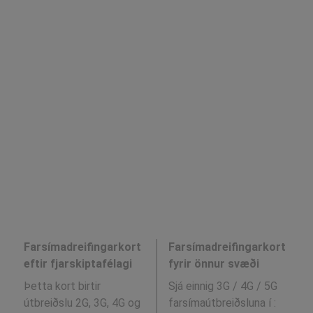
Farsímadreifingarkort
Farsímadreifingarkort
eftir fjarskiptafélagi
fyrir önnur svæði
Þetta kort birtir
Sjá einnig 3G / 4G / 5G
útbreiðslu 2G, 3G, 4G og
farsímaútbreiðsluna í
: