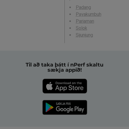
Padang
Payakumbuh
Pariaman
Solok
Sijunjung
Til að taka þátt í nPerf skaltu
sækja appið!