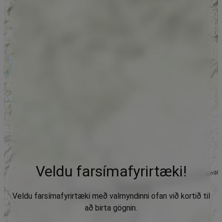
Veldu farsímafyrirtæki!
Veldu farsímafyrirtæki með valmyndinni ofan við kortið til
að birta gögnin.