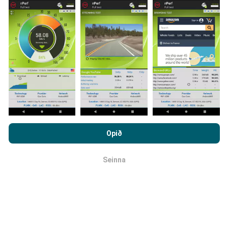
Hvernig eru uppfærslur
framkvæmdar?
Tölva uppfærir netútbreiðslukortin á
klukkustundarfresti. Hraðakortin eru uppfærð
á 15
mínútna fresti
. Gögn eru birt í tvö ár. Að tveimur árum
liðnum eru elstu kortagögnin fjarlægð mánaðarlega.
Með því að vafra um nPerf.com ertu samþykk(ur)
persónuverndar- og netkökustefnu okkar auk
Opið
notkunarskilmálanna
um nPerf prófanirnar.
Seinna
OK
Hversu áreiðanlegt og nákvæmt er
þetta?
Prófanir eru framkvæmdar með notendabúnaði.
Nákvæmni staðsetningar er háð móttökugæðum á