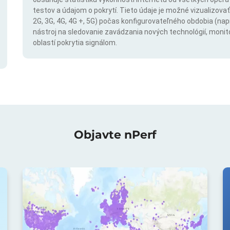
testov a údajom o pokrytí. Tieto údaje je možné vizualizovať 
2G, 3G, 4G, 4G +, 5G) počas konfigurovateľného obdobia (napr
nástroj na sledovanie zavádzania nových technológií, monit
oblastí pokrytia signálom.
Objavte nPerf