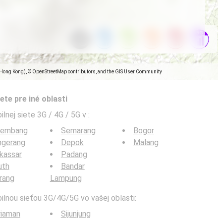
(Hong Kong), © OpenStreetMap contributors, and the GIS User Community
ete pre iné oblasti
ilnej siete 3G / 4G / 5G v
:
lembang
Semarang
Bogor
ngerang
Depok
Malang
kassar
Padang
uth
Bandar
rang
Lampung
bilnou sieťou 3G/4G/5G vo vašej oblasti:
riaman
Sijunjung