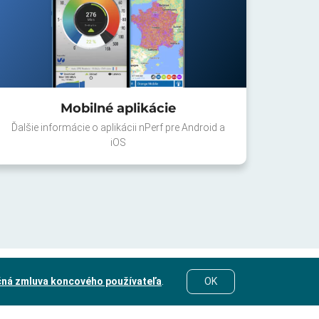
Mobilné aplikácie
Ďalšie informácie o aplikácii nPerf pre Android a
iOS
čná zmluva koncového používateľa
.
OK