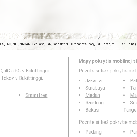
SGS, FAO, NPS, NRCAN, GeoBase, IGN, Kadaster NL, Ordnance Survey, Esri Japan, METI, Esri China 
Mapy pokrytia mobilnej si
, 4G a 5G v Bukittinggi,
Pozrite si tiež pokrytie mob
h tokov v
Bukittinggi,
Jakarta
Pa
Surabaya
Ta
Smartfren
Medan
Ma
Bandung
So
Bekasi
Tange
Pozrite si tiež pokrytie mo
Padang
Pa