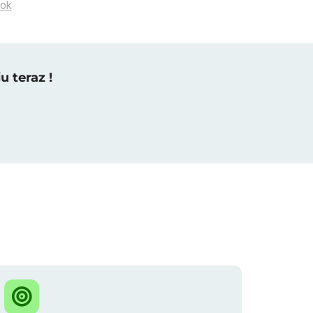
lok
u teraz !