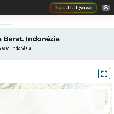
Пspustiť test rýchlosti
a Barat, Indonézia
Barat, Indonézia
ArcGIS