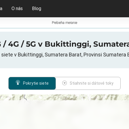
ia
O nás
Blog
Prebieha meranie
/ 4G / 5G v Bukittinggi, Sumater
siete v Bukittinggi, Sumatera Barat, Provinsi Sumatera 
Pokrytie siete
Stiahnite si dátové toky