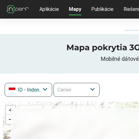
Aplikácie
Mapy
Publikácie
Riešen
Mapa pokrytia 3G 
Mobilné dátové 
ID
- Indonézia
+
−