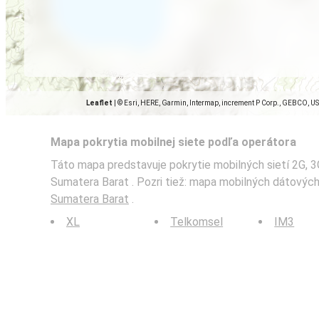
Leaflet
|
© Esri, HERE, Garmin, Intermap, increment P Corp., GEBCO, U
Mapa pokrytia mobilnej siete podľa operátora
Táto mapa predstavuje pokrytie mobilných sietí 2G, 3G
Sumatera Barat . Pozri tiež: mapa mobilných dátovýc
Sumatera Barat
.
XL
Telkomsel
IM3