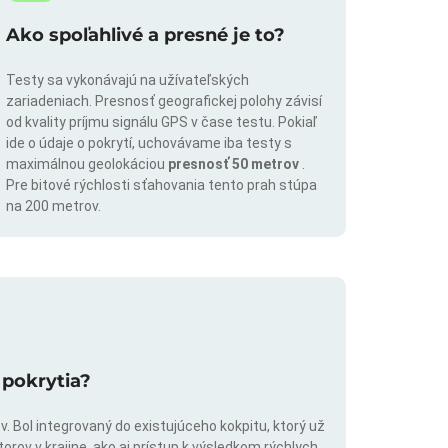
Ako spoľahlivé a presné je to?
Testy sa vykonávajú na užívateľských
zariadeniach. Presnosť geografickej polohy závisí
od kvality príjmu signálu GPS v čase testu. Pokiaľ
ide o údaje o pokrytí, uchovávame iba testy s
maximálnou geolokáciou
presnosť 50 metrov
.
Pre bitové rýchlosti sťahovania tento prah stúpa
na 200 metrov.
 pokrytia?
. Bol integrovaný do existujúceho kokpitu, ktorý už
rov v krajine, ako aj prístup k výsledkom rýchlych