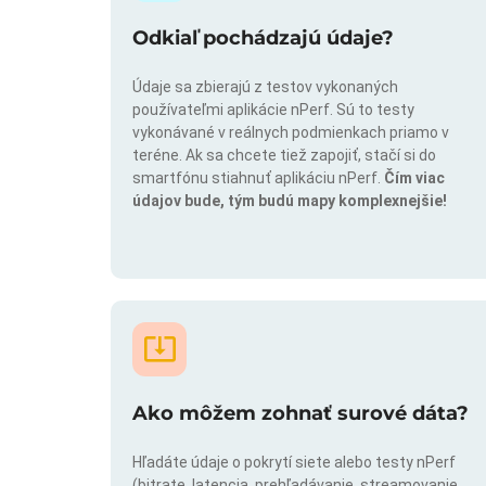
Odkiaľ pochádzajú údaje?
Údaje sa zbierajú z testov vykonaných
používateľmi aplikácie nPerf. Sú to testy
vykonávané v reálnych podmienkach priamo v
teréne. Ak sa chcete tiež zapojiť, stačí si do
smartfónu stiahnuť aplikáciu nPerf.
Čím viac
údajov bude, tým budú mapy komplexnejšie!
Ako môžem zohnať surové dáta?
Hľadáte údaje o pokrytí siete alebo testy nPerf
(bitrate, latencia, prehľadávanie, streamovanie