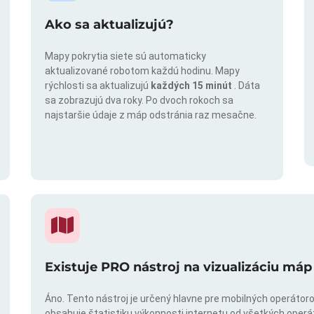
Ako sa aktualizujú?
Mapy pokrytia siete sú automaticky
aktualizované robotom každú hodinu. Mapy
rýchlosti sa aktualizujú
každých 15 minút
. Dáta
sa zobrazujú dva roky. Po dvoch rokoch sa
najstaršie údaje z máp odstránia raz mesačne.
Existuje PRO nástroj na vizualizáciu máp
Áno. Tento nástroj je určený hlavne pre mobilných operátorov
obsahuje štatistiku výkonnosti internetu od všetkých operáto