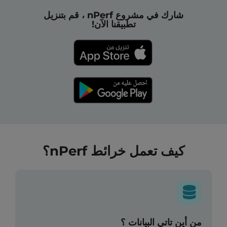
شارك في مشروع nPerf ، قم بتنزيل
تطبيقنا الآن!
كيف تعمل خرائط nPerf؟
من أين تاتي البيانات ؟