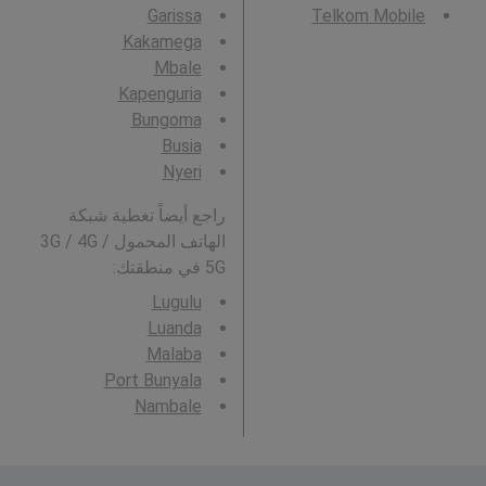
Garissa
Telkom Mobile
Kakamega
Mbale
Kapenguria
Bungoma
Busia
Nyeri
راجع أيضاً تغطية شبكة
الهاتف المحمول 3G / 4G /
5G في منطقتك:
Lugulu
Luanda
Malaba
Port Bunyala
Nambale