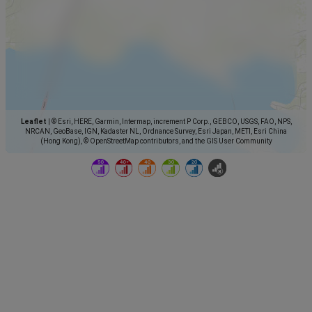
Leaflet
|
© Esri, HERE, Garmin, Intermap, increment P Corp., GEBCO, USGS, FAO, NPS,
NRCAN, GeoBase, IGN, Kadaster NL, Ordnance Survey, Esri Japan, METI, Esri China
(Hong Kong), © OpenStreetMap contributors, and the GIS User Community