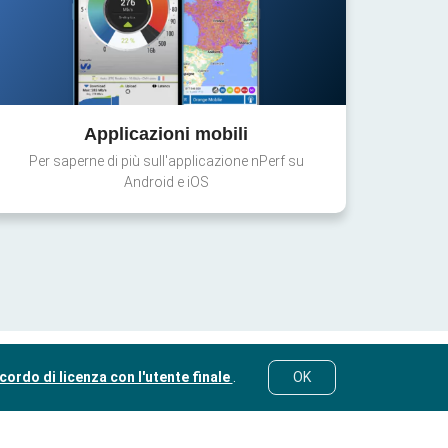
Applicazioni mobili
Per saperne di più sull'applicazione nPerf su
Android e iOS
cordo di licenza con l'utente finale
.
OK