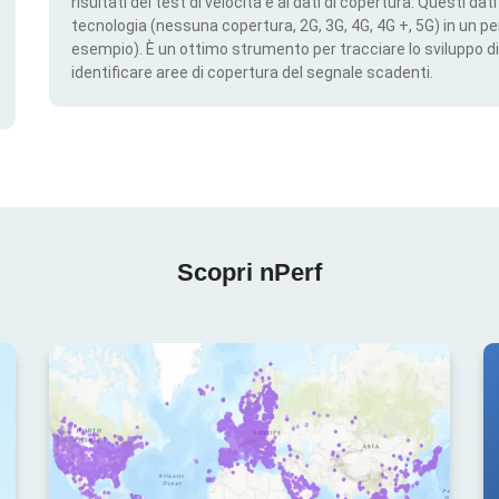
risultati dei test di velocità e ai dati di copertura. Questi da
tecnologia (nessuna copertura, 2G, 3G, 4G, 4G +, 5G) in un per
esempio). È un ottimo strumento per tracciare lo sviluppo di
identificare aree di copertura del segnale scadenti.
Scopri nPerf