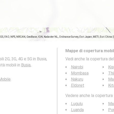
SGS, FAO, NPS, NRCAN, GeoBase, IGN, Kadaster NL, Ordnance Survey, Esri Japan, METI, Esri China 
Mappe di copertura mobil
i 2G, 3G, 4G e 5G in Busia,
Vedi anche la copertura del
tà mobili in
Busia,
Nairobi
Ki
Mombasa
Thi
Mobile
Nakuru
Mal
Eldoret
Kit
Vedere anche la copertura d
Lugulu
Ma
Luanda
Por