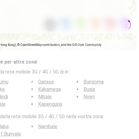
(Hong Kong), © OpenStreetMap contributors, and the GIS User Community
e per altre zone
la rete mobile 3G / 4G / 5G di in
:
sumu
Garissa
Bungoma
ka
Kakamega
Busia
indi
Mbale
Nyeri
ale
Kapenguria
ella rete mobile 3G / 4G / 5G nella vostra zona:
laba
Nambale
t Bunyala