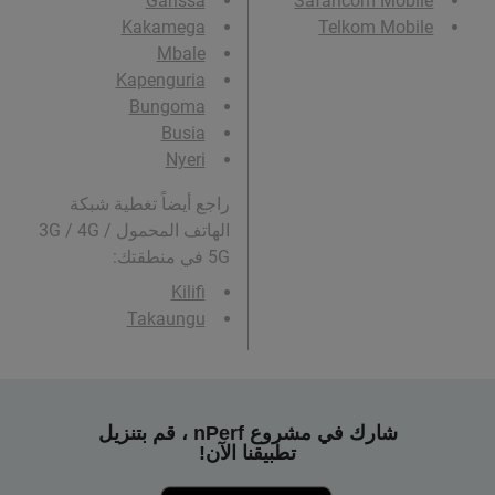
Garissa
Safaricom Mobile
Kakamega
Telkom Mobile
Mbale
Kapenguria
Bungoma
Busia
Nyeri
راجع أيضاً تغطية شبكة
الهاتف المحمول 3G / 4G /
5G في منطقتك:
Kilifi
Takaungu
شارك في مشروع nPerf ، قم بتنزيل
تطبيقنا الآن!