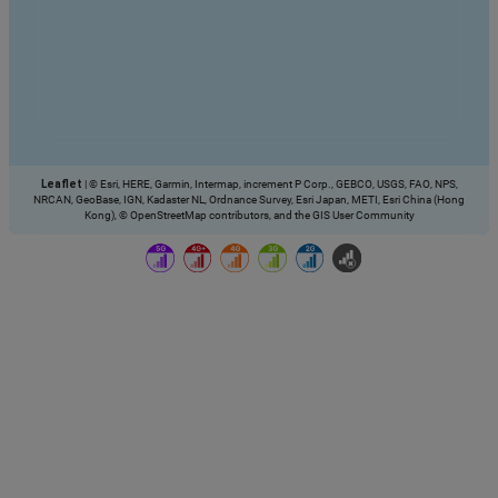
Leaflet
|
© Esri, HERE, Garmin, Intermap, increment P Corp., GEBCO, USGS, FAO, NPS,
NRCAN, GeoBase, IGN, Kadaster NL, Ordnance Survey, Esri Japan, METI, Esri China (Hong
Kong), © OpenStreetMap contributors, and the GIS User Community