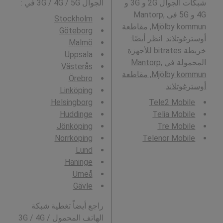
شبكات الجوال 2G و 3G و
الجوال 3G / 4G / 5G في
:
4G و 5G في Mantorp,
Stockholm
Mjölby kommun, مقاطعة
Göteborg
أوسترغوتلاند. انظر أيضًا:
Malmö
خريطة bitrates للأجهزة
Uppsala
المحمولة في
Mantorp,
Västerås
Mjölby kommun, مقاطعة
Örebro
أوسترغوتلاند
.
Linköping
Helsingborg
Tele2 Mobile
Huddinge
Telia Mobile
Jönköping
Tre Mobile
Norrköping
Telenor Mobile
Lund
Haninge
Umeå
Gävle
راجع أيضاً تغطية شبكة
الهاتف المحمول 3G / 4G /