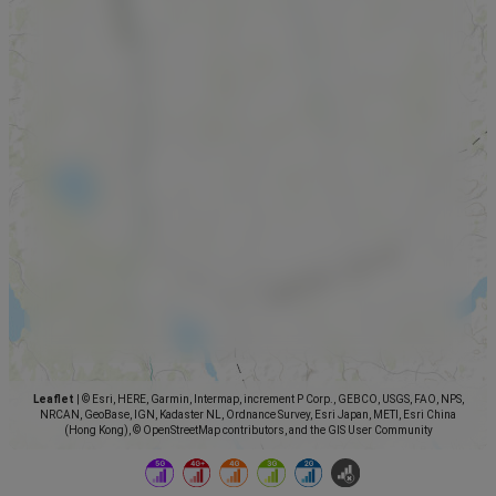
Leaflet
|
© Esri, HERE, Garmin, Intermap, increment P Corp., GEBCO, USGS, FAO, NPS,
NRCAN, GeoBase, IGN, Kadaster NL, Ordnance Survey, Esri Japan, METI, Esri China
(Hong Kong), © OpenStreetMap contributors, and the GIS User Community