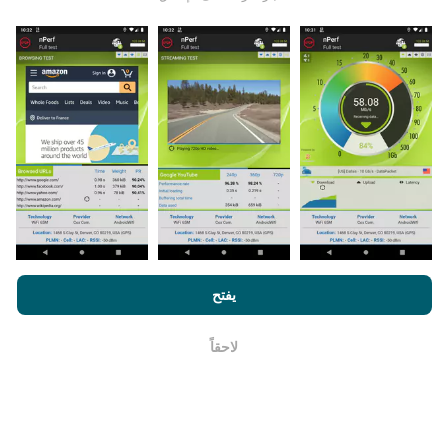
يتم جمع البيانات من الاختبارات التي أجراها مستخدمي تطبيق
nPerf. هذه هي الاختبارات التي أجريت في ظروف حقيقية ،
مباشرة في هذا المجال. إذا كنت ترغب في المشاركة أيضًا ،
فكل ما عليك فعله هو تنزيل تطبيق nPerf على هاتفك الذكي.
كلما زادت البيانات المتوفرة ، كلما كانت الخرائط أكثر شمولية!
من خلال تصفح nPerf.com ، فانك بذلك توافق علي
سياسة الاستخدام
كيف يتم إجراء التحديثات؟
الخصوصية وملفات تعريف الارتباط
بالإضافة
لإتفاقية ترخيص المستخدم
يفتح
لإختبار nPerf
يتم تحديث خرائط تغطية الشبكة تلقائيًا بواسطة الروبوت كل
ساعة. و يتم
تحديث خرائط السرعة كل 15 دقيقة
. و يتم عرض
لاحقاً
حسنا
البيانات لمدة عامين. ولكن بعد عامين ، تتم إزالة أقدم البيانات
من الخرائط مرة واحدة في الشهر.