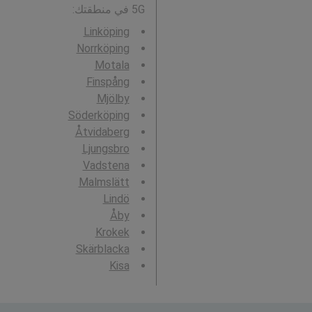
5G في منطقتك:
Linköping
Norrköping
Motala
Finspång
Mjölby
Söderköping
Åtvidaberg
Ljungsbro
Vadstena
Malmslätt
Lindö
Åby
Krokek
Skärblacka
Kisa