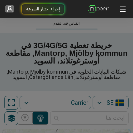
إجراء اختبار السرعة
القياس قيد التقدم
خريطة تغطية 3G/4G/5G في
Mantorp, Mjölby kommun, مقاطعة
أوسترغوتلاند، السويد
شبكات البيانات الخلوية في Mantorp, Mjölby kommun,
مقاطعة أوسترغوتلاند, Östergötlands Län, السويد
SE