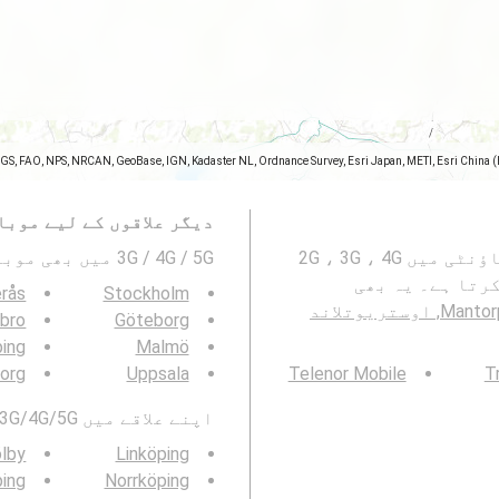
SGS, FAO, NPS, NRCAN, GeoBase, IGN, Kadaster NL, Ordnance Survey, Esri Japan, METI, Esri China 
دیگر علاقوں کے لیے موبا
یہ نقشہ Mantorp, Mjölby kommun, اوستریوتلاند کاؤنٹی میں 2G ، 3G ، 4G
3G / 4G / 5G میں بھی موبائیل نیٹورک کوریج دیکھیں۔ :
 کرتا ہے۔ یہ بھی
rås
Stockholm
Mantorp, Mjölby kommun, اوستریوتلاند
bro
Göteborg
ping
Malmö
borg
Uppsala
Telenor Mobile
T
اپنے علاقے میں 3G/4G/5G موبائل نیٹ ورک کوریج بھی دیکھیں:
lby
Linköping
ing
Norrköping