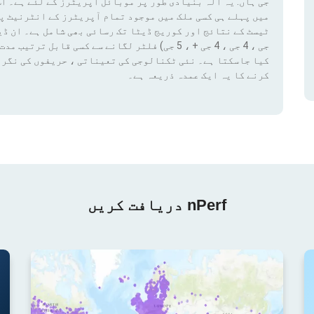
جی ہاں. یہ آلہ بنیادی طور پر موبائل آپریٹرز کے لئے ہے۔ اس
میں پہلے ہی کسی ملک میں موجود تمام آپریٹرز کے انٹرنیٹ پ
کیا جاسکتا ہے۔ نئی ٹکنالوجی کی تعیناتی ، حریفوں کی نگرا
کرنے کا یہ ایک عمدہ ذریعہ ہے۔
nPerf دریافت کریں