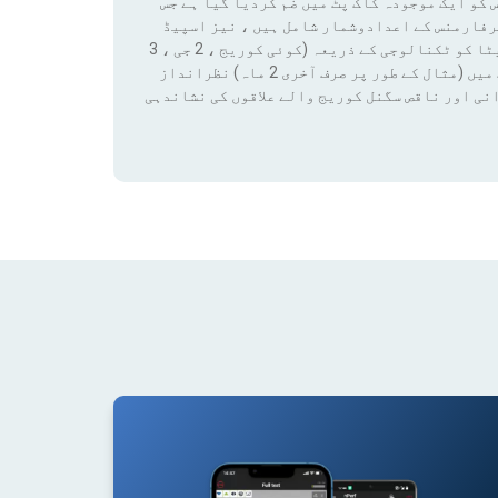
 کو ایک موجودہ کاک پٹ میں ضم کردیا گیا ہے جس
رفارمنس کے اعدادوشمار شامل ہیں ، نیز اسپیڈ
ٹیسٹ کے نتائج اور کوریج ڈیٹا تک رسائی بھی شامل ہے۔ ان ڈیٹا کو ٹکنالوجی کے ذریعہ (کوئی کوریج ، 2 جی ، 3
جی ، 4 جی ، 4 جی + ، 5 جی) فلٹر لگانے سے کسی قابل ترتیب مدت میں (مثال کے طور پر صرف آخری 2 ماہ) نظرانداز
نی اور ناقص سگنل کوریج والے علاقوں کی نشاندہی