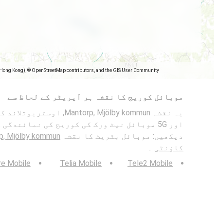
(Hong Kong), © OpenStreetMap contributors, and the GIS User Community
موبائل کوریج کا نقشہ ہر آپریٹر کے لحاظ سے
اور 5G موبائل نیٹ ورک کی کوریج کی نمائندگی
دیکھیں: موبائل بٹریٹ کا نقشہ
کاؤنٹی
۔
re Mobile
Telia Mobile
Tele2 Mobile