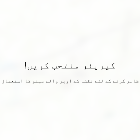
کیریئر منتخب کریں!
ظاہر کرنے کے لئے نقشہ کے اوپر والے مینو کا استعمال