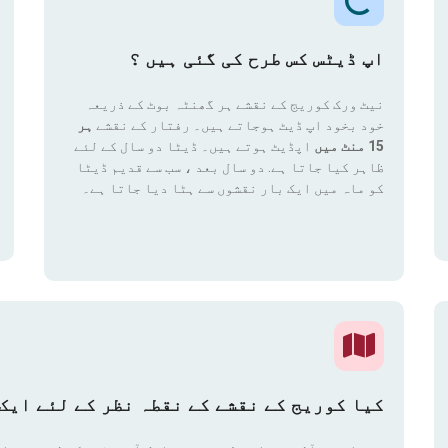
اپ ڈیٹس کس طرح کی گئی ہیں ؟
نیٹ ورک کوریج کے نقشے ہر گھنٹہ بوٹ کے ذریعہ
خود بخود اپ ڈیٹ ہوجاتے ہیں۔ رفتار کے نقشے
ہر
15 منٹ میں
اپڈیٹ ہوتے ہیں۔ ڈیٹا دو سال کے لئے
ظاہر کیا جاتا ہے. دو سال بعد ، سب سے قدیم ڈیٹا
کو ماہ میں ایک بار نقشوں سے ہٹا دیا جاتا ہے۔
کیا کوریج کے نقشے کے نقطہ نظر کے لئے ایک 