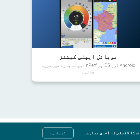
موبائل ایپلی کیشنز
Android اور iOS پر nPerf ایپ کے بارے میں مزید
جانیں
ف کا لائسنس کا آخری معاہدہ
ٹھیک ہے