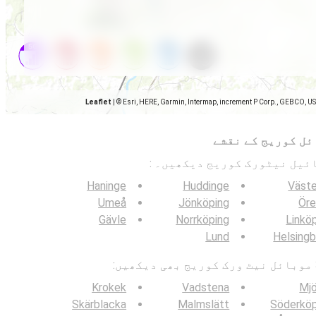
Leaflet
|
© Esri, HERE, Garmin, Intermap, increment P Corp., GEBCO, U
ئل کوریج کے نقشے
Haninge
Huddinge
Väste
Umeå
Jönköping
Öre
Gävle
Norrköping
Linkö
Lund
Helsing
Krokek
Vadstena
Mjö
Skärblacka
Malmslätt
Söderköp