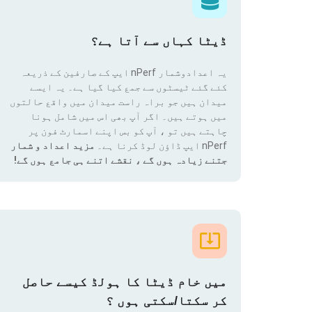
ڈیٹا کہاں سے آتا ہے؟
یہ اعدادوشمار nPerf ایپ کے صارفین کے ذریعہ
کئے گئے ٹیسٹوں سے جمع کیا گیا ہے۔ یہ ایسے
میدان ہیں جو براہ راست میدان میں واقع حالتوں
میں ہوتے ہیں۔ اگر آپ بھی اس میں شامل ہونا
چاہتے ہیں تو ، آپ کو بس اپنے اسمارٹ فون پر
nPerf ایپ ڈاؤن لوڈ کرنا ہے۔
مزید اعداد و شمار
جتنے زیادہ ہوں گے ، نقشے اتنے ہی جامع ہوں گے!
میں خام ڈیٹا کا ہولڈ کیسے حاصل
کر سکتا/سکتی ہوں ؟