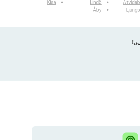
Kisa
Lindö
Åtvidab
Åby
Ljung