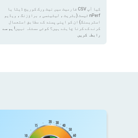
کیا آپ CSV فارمیٹ میں نیٹ ورک کوریج ڈیٹا یا
nPerf ٹیسٹ (بٹریٹ ، لیٹینسی ، براؤزنگ ، ویڈیو
اسٹریمنگ) ان کو اپنی پسند کے مطابق استعمال
کرنے کے کرنا چاہتے ہیں؟ کوئی مسئلہ نہیں!
ہم سے
رابطہ کریں