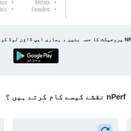
erg
Motala
sbro
Finspång
ماری ایپ ڈاؤن لوڈ کریں!
nPerf نقشے کیسے کام کرتے ہیں ؟