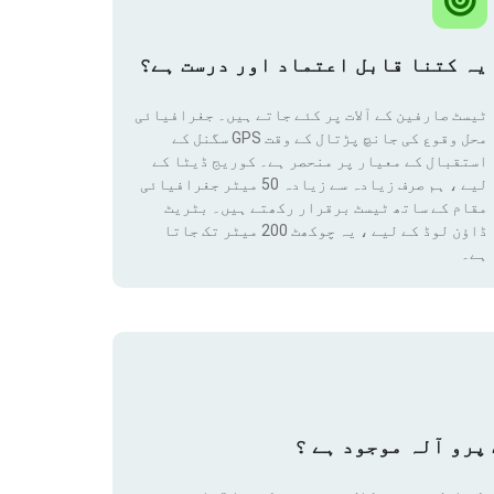
یہ کتنا قابل اعتماد اور درست ہے؟
ٹیسٹ صارفین کے آلات پر کئے جاتے ہیں۔ جغرافیائی
محل وقوع کی جانچ پڑتال کے وقت GPS سگنل کے
استقبال کے معیار پر منحصر ہے۔ کوریج ڈیٹا کے
لیے ، ہم صرف زیادہ سے زیادہ 50 میٹر جغرافیائی
مقام
کے ساتھ ٹیسٹ برقرار رکھتے ہیں۔ بٹریٹ
ڈاؤن لوڈ کے لیے ، یہ چوکھٹ 200 میٹر تک جاتا
ہے۔
پرو آلہ موجود ہے ؟