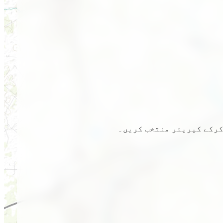
 کرکے کیریئر منتخب کریں۔