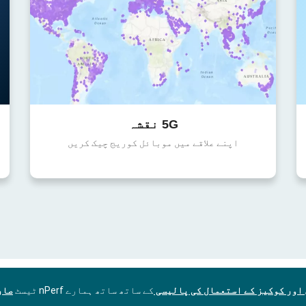
5G نقشہ
اپنے علاقے میں موبائل کوریج چیک کریں
اور کوکیز کے استعمال کی پالیسی
کے ساتھ ساتھ ہمارے nPerf ٹیسٹ
صار