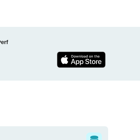
NPerf پروجیکٹ کا حصہ بنیں ، ہ