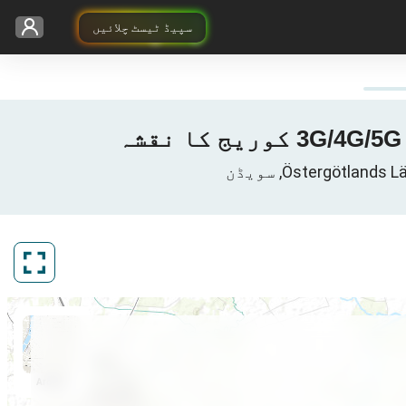
سپیڈ ٹیسٹ چلائیں
ArcGIS