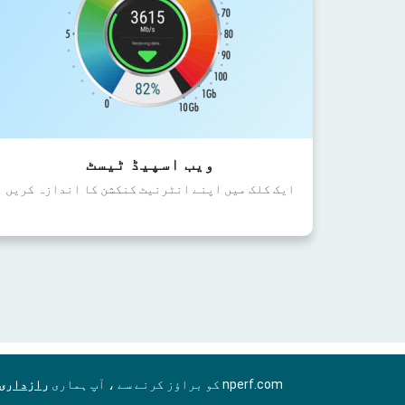
ویب اسپیڈ ٹیسٹ
ایک کلک میں اپنے انٹرنیٹ کنکشن کا اندازہ کریں
nperf.com کو براؤز کرنے سے ، آپ ہماری
رازداری 