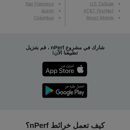
San Francisco
U.S. Cellular
Austin
AT&T FirstNet
Columbus
Boost Mobile
شارك في مشروع nPerf ، قم بتنزيل
تطبيقنا الآن!
كيف تعمل خرائط nPerf؟