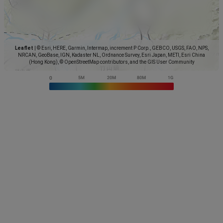
Leaflet
|
© Esri, HERE, Garmin, Intermap, increment P Corp., GEBCO, USGS, FAO, NPS,
NRCAN, GeoBase, IGN, Kadaster NL, Ordnance Survey, Esri Japan, METI, Esri China
(Hong Kong), © OpenStreetMap contributors, and the GIS User Community