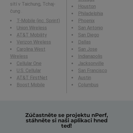
sítí v Taichung, Tchaj-
Houston
čung .
Philadelphia
T-Mobile (inc. Sprint)
Phoenix
Union Wireless
San Antonio
AT&T Mobility
San Diego
Verizon Wireless
Dallas
Carolina West
San Jose
Wireless
Indianapolis
Cellular One
Jacksonville
U.S. Cellular
San Francisco
AT&T FirstNet
Austin
Boost Mobile
Columbus
Zúčastněte se projektu nPerf,
stáhněte si naši aplikaci hned
teď!