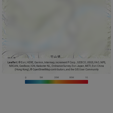
Leaflet
|
© Esri, HERE, Garmin, Intermap, increment P Corp., GEBCO, USGS, FAO, NPS,
NRCAN, GeoBase, IGN, Kadaster NL, Ordnance Survey, Esri Japan, METI, Esri China
(Hong Kong), © OpenStreetMap contributors, and the GIS User Community