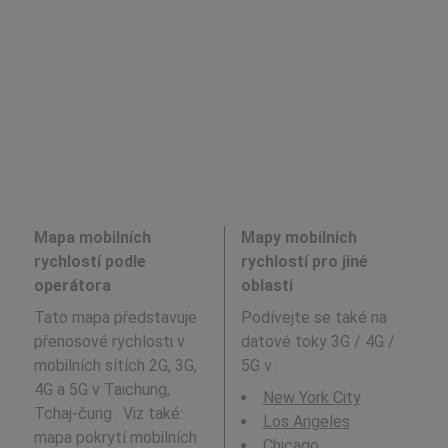
Mapa mobilních
Mapy mobilních
rychlostí podle
rychlostí pro jiné
operátora
oblasti
Tato mapa představuje
Podívejte se také na
přenosové rychlosti v
datové toky 3G / 4G /
mobilních sítích 2G, 3G,
5G v
:
4G a 5G v Taichung,
New York City
Tchaj-čung . Viz také:
Los Angeles
mapa pokrytí mobilních
Chicago