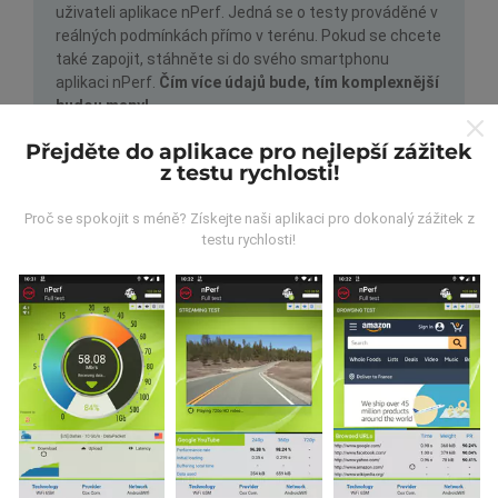
uživateli aplikace nPerf. Jedná se o testy prováděné v
reálných podmínkách přímo v terénu. Pokud se chcete
také zapojit, stáhněte si do svého smartphonu
aplikaci nPerf.
Čím více údajů bude, tím komplexnější
budou mapy!
Přejděte do aplikace pro nejlepší zážitek
z testu rychlosti!
Proč se spokojit s méně? Získejte naši aplikaci pro dokonalý zážitek z
testu rychlosti!
Jak probíhá aktualizace?
Mapy pokrytí sítě jsou každou hodinu automaticky
aktualizovány robotem. Rychlostní mapy jsou
aktualizovány každých 15 minut
. Data jsou
zobrazena po dobu dvou let. Po dvou letech jsou
nejstarší data z map odstraňována jednou měsíčně.