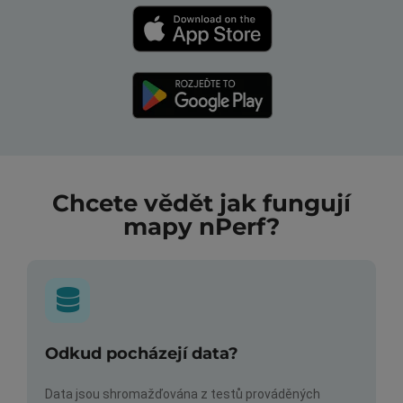
Chcete vědět jak fungují
mapy nPerf?
Odkud pocházejí data?
Data jsou shromažďována z testů prováděných