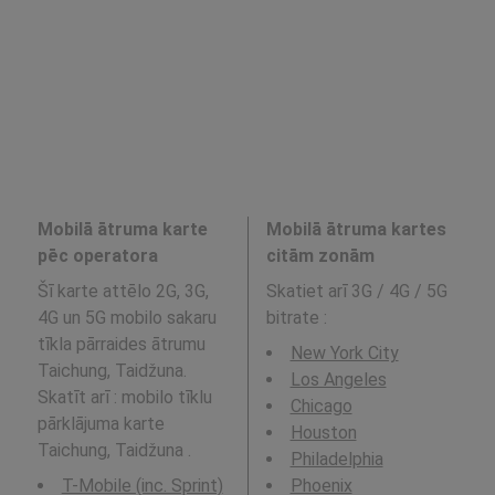
Mobilā ātruma karte
Mobilā ātruma kartes
pēc operatora
citām zonām
Šī karte attēlo 2G, 3G,
Skatiet arī 3G / 4G / 5G
4G un 5G mobilo sakaru
bitrate
:
tīkla pārraides ātrumu
New York City
Taichung, Taidžuna.
Los Angeles
Skatīt arī : mobilo tīklu
Chicago
pārklājuma karte
Houston
Taichung, Taidžuna .
Philadelphia
T-Mobile (inc. Sprint)
Phoenix