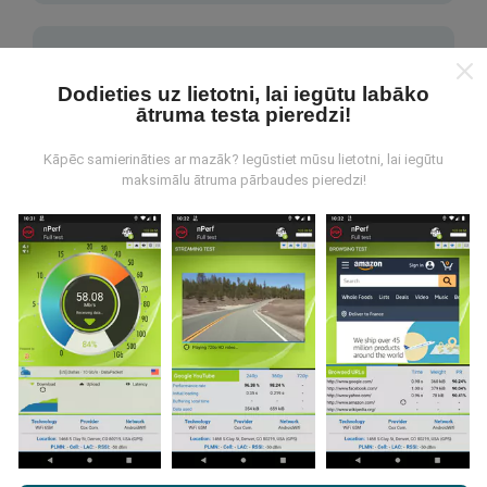
Dodieties uz lietotni, lai iegūtu labāko
ātruma testa pieredzi!
Kā tiek veikti atjauninājumi?
Kāpēc samierināties ar mazāk? Iegūstiet mūsu lietotni, lai iegūtu
maksimālu ātruma pārbaudes pieredzi!
Tīkla pārklājuma kartes tiek automātiski atjauninātas
ar botu katru stundu. Ātruma kartes tiek
atjauninātas
ik pēc 15 minūtēm
. Dati tiek parādīti divus gadus. Pēc
diviem gadiem, vecākie dati tiek izņemti no kartēm
reizi mēnesī.
Cik tas ir uzticams un precīzs?
Pārlūkojot vietni nPerf.com, jūs piekrītat mūsu