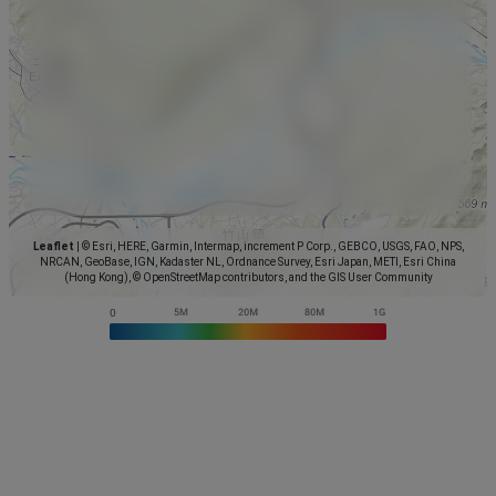
Leaflet
|
© Esri, HERE, Garmin, Intermap, increment P Corp., GEBCO, USGS, FAO, NPS,
NRCAN, GeoBase, IGN, Kadaster NL, Ordnance Survey, Esri Japan, METI, Esri China
(Hong Kong), © OpenStreetMap contributors, and the GIS User Community