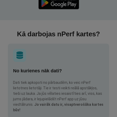
Kā darbojas nPerf kartes?
No kurienes nāk dati?
Dati tiek apkopoti no pārbaudēm, ko veic nPerf
lietotnes lietotāji. Tie ir testi veikti reālā apstākļos,
tieši uz lauka. Ja jūs vēlaties iesaistīties arī, viss, kas
jums jādara, ir lejupielādēt nPerf app uz jūsu
viedtālrunis.
Jo vairāk datu ir, visaptverošāka kartes
būs!