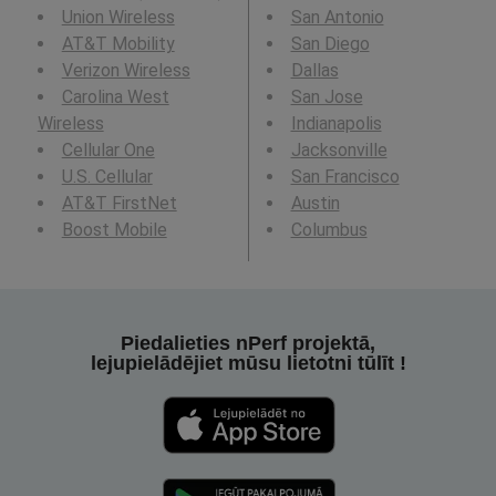
Union Wireless
San Antonio
AT&T Mobility
San Diego
Verizon Wireless
Dallas
Carolina West
San Jose
Wireless
Indianapolis
Cellular One
Jacksonville
U.S. Cellular
San Francisco
AT&T FirstNet
Austin
Boost Mobile
Columbus
Piedalieties nPerf projektā,
lejupielādējiet mūsu lietotni tūlīt !