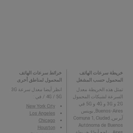
خريطة سرعات الهاتف
خرائط سرعات الهاتف
المحمول حسب المشغل
المحمول لمناطق أخرى
تمثل هذه الخريطة معدل
انظر أيضا معدل سرعة 3G
السرعة لشبكات المحمول
/ 4G / 5G في
:
2G و 3G و 4G و 5G في
New York City
Buenos-Aires, بوينس
Los Angeles
آيرس, Comuna 1, Ciudad
Chicago
Autónoma de Buenos
Houston
Aires . راجع أيضًا: خريطة