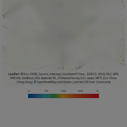
Leaflet
|
© Esri, HERE, Garmin, Intermap, increment P Corp., GEBCO, USGS, FAO, NPS,
NRCAN, GeoBase, IGN, Kadaster NL, Ordnance Survey, Esri Japan, METI, Esri China
(Hong Kong), © OpenStreetMap contributors, and the GIS User Community