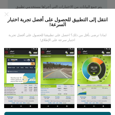
يتم جمع البيانات من الاختبارات التي أجراها مستخدمي تطبيق
nPerf. هذه هي الاختبارات التي أجريت في ظروف حقيقية ،
مباشرة في هذا المجال. إذا كنت ترغب في المشاركة أيضًا ،
انتقل إلى التطبيق للحصول على أفضل تجربة اختبار
فكل ما عليك فعله هو تنزيل تطبيق nPerf على هاتفك الذكي.
السرعة!
كلما زادت البيانات المتوفرة ، كلما كانت الخرائط أكثر شمولية!
لماذا ترضى بأقل من ذلك؟ احصل على تطبيقنا للحصول على أفضل تجربة
اختبار سرعة على الإطلاق!
كيف يتم إجراء التحديثات؟
يتم تحديث خرائط تغطية الشبكة تلقائيًا بواسطة الروبوت كل
ساعة. و يتم
تحديث خرائط السرعة كل 15 دقيقة
. و يتم عرض
البيانات لمدة عامين. ولكن بعد عامين ، تتم إزالة أقدم البيانات
من الخرائط مرة واحدة في الشهر.
من خلال تصفح nPerf.com ، فانك بذلك توافق علي
سياسة الاستخدام