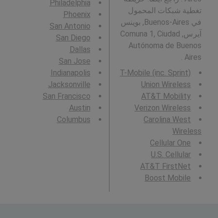
Philadelphia
تغطية شبكات المحمول
Phoenix
في Buenos-Aires, بوينس
San Antonio
آيرس, Comuna 1, Ciudad
San Diego
Autónoma de Buenos
Dallas
Aires .
San Jose
Indianapolis
T-Mobile (inc. Sprint)
Jacksonville
Union Wireless
San Francisco
AT&T Mobility
Austin
Verizon Wireless
Columbus
Carolina West
Wireless
Cellular One
U.S. Cellular
AT&T FirstNet
Boost Mobile