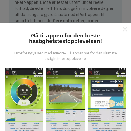
nPerf-appen. Dette er tester utført under reelle
forhold, direkte i felt. Hvis du også vil involvere deg, er
alt du trenger å gjøre å laste ned nPerf-appen til
smarttelefonen.
Jo flere data det er, jo mer
omfattende blir kartene!
Gå til appen for den beste
hastighetstestopplevelsen!
Hvorfor nøye seg med mindre? Få appen vår for den ultimate
hastighetstestopplevelsen!
Hvordan gjøres oppdateringer?
Nettverksdekningskart oppdateres automatisk av en
bot hver time. Speed kart er
oppdateres hvert 15.
minutt
. Data vises i to år. Etter to år blir de eldste
dataene fjernet fra kartene en gang i måneden.