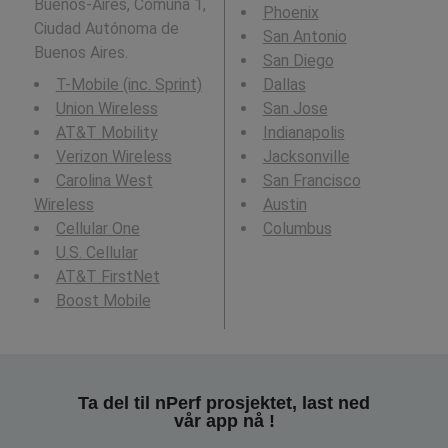
Buenos-Aires, Comuna 1,
Phoenix
Ciudad Autónoma de
San Antonio
Buenos Aires.
San Diego
T-Mobile (inc. Sprint)
Dallas
Union Wireless
San Jose
AT&T Mobility
Indianapolis
Verizon Wireless
Jacksonville
Carolina West
San Francisco
Wireless
Austin
Cellular One
Columbus
U.S. Cellular
AT&T FirstNet
Boost Mobile
Ta del til nPerf prosjektet, last ned
vår app nå !