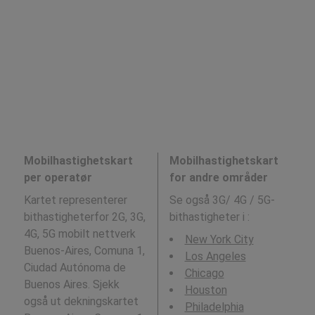
Mobilhastighetskart
Mobilhastighetskart
per operatør
for andre områder
Kartet representerer
Se også 3G/ 4G / 5G-
bithastigheterfor 2G, 3G,
bithastigheter i
:
4G, 5G mobilt nettverk
New York City
Buenos-Aires, Comuna 1,
Los Angeles
Ciudad Autónoma de
Chicago
Buenos Aires. Sjekk
Houston
også ut dekningskartet
Philadelphia