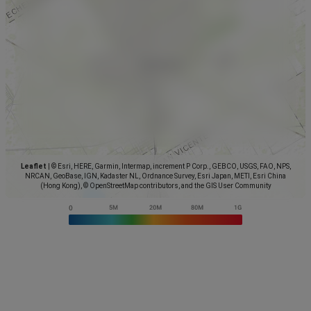
Leaflet
|
© Esri, HERE, Garmin, Intermap, increment P Corp., GEBCO, USGS, FAO, NPS,
NRCAN, GeoBase, IGN, Kadaster NL, Ordnance Survey, Esri Japan, METI, Esri China
(Hong Kong), © OpenStreetMap contributors, and the GIS User Community