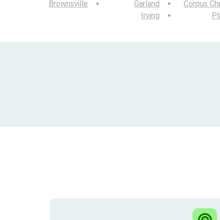
Brownsville
Garland
Corpus Chr
Irving
Pl