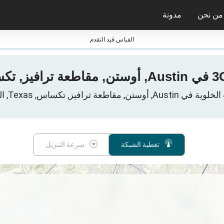
من نحن
مدونة
جائزة nPerf ومعاييرها
القياس قيد التقدم
 ترافيز, تكساس, Texas, الولايات المتحدة
تغطية الشبكة
سرعة التنزيل