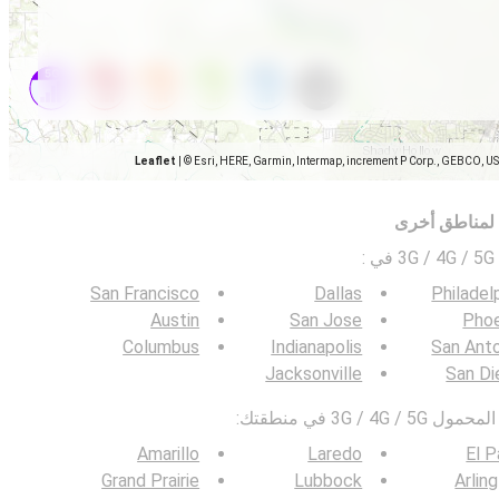
Leaflet
|
© Esri, HERE, Garmin, Intermap, increment P Corp., GEBCO, U
 لمناطق أخرى
ي
:
San Francisco
Dallas
Philadel
Austin
San Jose
Phoe
Columbus
Indianapolis
San Ant
Jacksonville
San Di
3G / في منطقتك:
Amarillo
Laredo
El 
Grand Prairie
Lubbock
Arlin