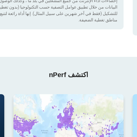
إحصاءات أداء الإنترنت من جميع المشغلين في بلد ما ، وكذلك الوصول إ
للتشكيل (فقط في آخر شهرين على سبيل المثال). إنها أداة رائعة لتتبع إ
مناطق تغطية الضعيفة.
اكتشف nPerf