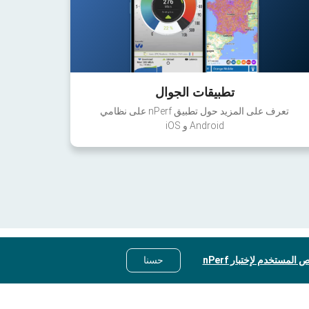
تطبيقات الجوال
تعرف على المزيد حول تطبيق nPerf على نظامي
Android و iOS
 المستخدم لإختبار nPerf
حسنا