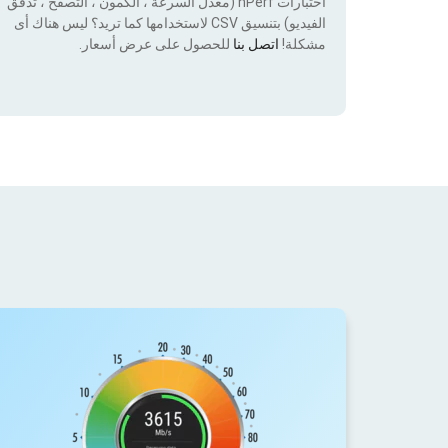
اختبارات nPerf (معدل السرعة ، الكمون ، التصفح ، تدفق
الفيديو) بتنسيق CSV لاستخدامها كما تريد؟ ليس هناك أى
مشكلة!
اتصل بنا
للحصول على عرض أسعار.