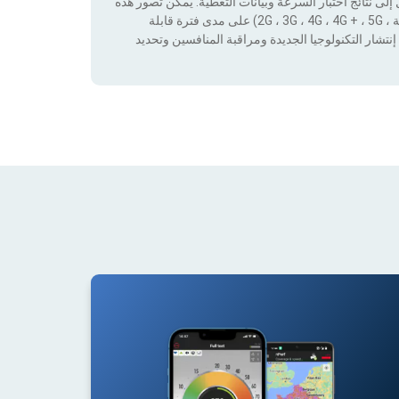
لى نتائج اختبار السرعة وبيانات التغطية. يمكن تصور هذه
البيانات من خلال تطبيق عوامل التصفية حسب التكنولوجيا (بدون تغطية ، 2G ، 3G ، 4G ، 4G + ، 5G) على مدى فترة قابلة
نتشار التكنولوجيا الجديدة ومراقبة المنافسين وتحديد