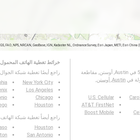
SGS, FAO, NPS, NRCAN, GeoBase, IGN, Kadaster NL, Ordnance Survey, Esri Japan, METI, Esri China 
خرائط تغطية الهاتف المحمول
تمثل هذه الخريطة تغطية شبكات الجوال 2G و 3G و 4G و 5G في Austin, أوستن, مقاطعة
راجع أيضًا تغطية شبكة الجوال 3G / 4G / 5G ف
Austin, أوستن,
phia
New York City
nix
Los Angeles
onio
Chicago
U.S. Cellular
Caro
ego
Houston
AT&T FirstNet
Boost Mobile
Cel
راجع أيضاً تغطية شبكة الهاتف المحمول  4G / 5G
Paso
Houston
gton
San Antonio