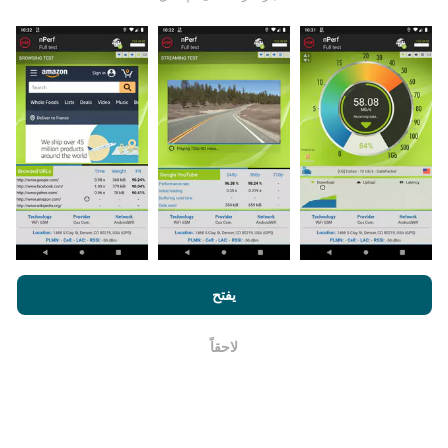
يتم جمع البيانات من الاختبارات التي أجراها مستخدمي تطبيق
nPerf. هذه هي الاختبارات التي أجريت في ظروف حقيقية ،
مباشرة في هذا المجال. إذا كنت ترغب في المشاركة أيضًا ،
فكل ما عليك فعله هو تنزيل تطبيق nPerf على هاتفك الذكي.
كلما زادت البيانات المتوفرة ، كلما كانت الخرائط أكثر شمولية!
من خلال تصفح nPerf.com ، فانك بذلك توافق علي
سياسة الاستخدام
كيف يتم إجراء التحديثات؟
الخصوصية وملفات تعريف الارتباط
بالإضافة
لإتفاقية ترخيص المستخدم
يفتح
لإختبار nPerf
يتم تحديث خرائط تغطية الشبكة تلقائيًا بواسطة الروبوت كل
ساعة. و يتم
تحديث خرائط السرعة كل 15 دقيقة
. و يتم عرض
لاحقاً
حسنا
البيانات لمدة عامين. ولكن بعد عامين ، تتم إزالة أقدم البيانات
من الخرائط مرة واحدة في الشهر.