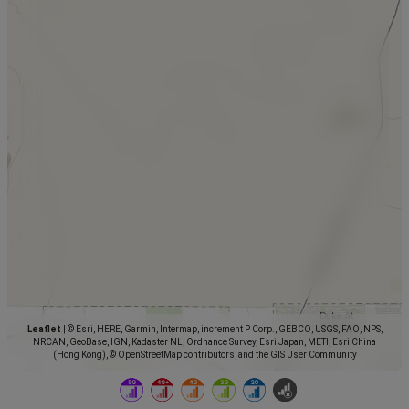
Leaflet
|
© Esri, HERE, Garmin, Intermap, increment P Corp., GEBCO, USGS, FAO, NPS,
NRCAN, GeoBase, IGN, Kadaster NL, Ordnance Survey, Esri Japan, METI, Esri China
(Hong Kong), © OpenStreetMap contributors, and the GIS User Community