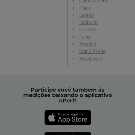
Corpus Christi
Plano
Laredo
Lubbock
Garland
Irving
Amarillo
Grand Prairie
Brownsville
Participe você também às
medições baixando o aplicativo
nPerf!