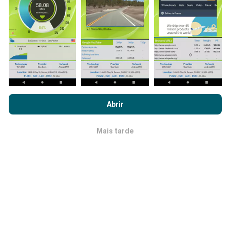
dados tivermos, mais completos ficarão os mapas !
Como são feitas as atualizações de
Ao navegar no nPerf.com, você concorda com nossa
Política de
dados?
uso de privacidade e cookies
, bem como com o nosso teste
Abrir
nPerf
Contrato de licença do usuário final
.
Os mapas de cobertura de rede são atualizados
automaticamente por um robô a cada hora. Já os
Mais tarde
OK
mapas de velocidade são atualizados a
cada 15
minutos
.Os dados são disponíveis por dois anos.
Após dois anos, os dados mais antigos serão
removidos dos mapas uma vez por mês.