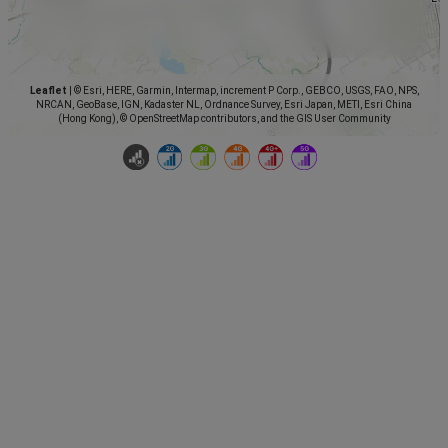
Leaflet
|
© Esri, HERE, Garmin, Intermap, increment P Corp., GEBCO, USGS, FAO, NPS,
NRCAN, GeoBase, IGN, Kadaster NL, Ordnance Survey, Esri Japan, METI, Esri China
(Hong Kong), © OpenStreetMap contributors, and the GIS User Community