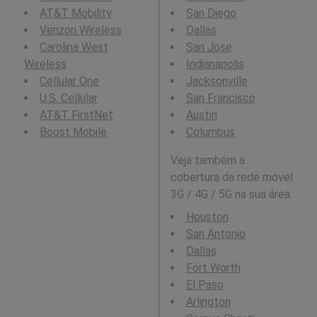
AT&T Mobility
San Diego
Verizon Wireless
Dallas
Carolina West
San Jose
Wireless
Indianapolis
Cellular One
Jacksonville
U.S. Cellular
San Francisco
AT&T FirstNet
Austin
Boost Mobile
Columbus
Veja também a
cobertura da rede móvel
3G / 4G / 5G na sua área:
Houston
San Antonio
Dallas
Fort Worth
El Paso
Arlington