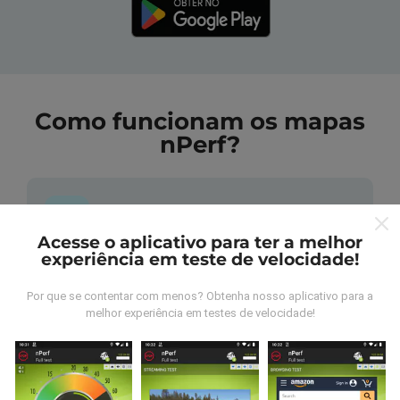
Como funcionam os mapas
nPerf?
Acesse o aplicativo para ter a melhor
experiência em teste de velocidade!
De onde vem os dados nperf?
Por que se contentar com menos? Obtenha nosso aplicativo para a
As medidas coletadas são efetuadas pour
melhor experiência em testes de velocidade!
utilizadores do aplicativo nPerf. São medidas
realizadas em condições reais, efetuadas no local em
questão. Se você também quiser participar, basta
baixar o aplicativo nPerf no seu telefone.
Quanto mais