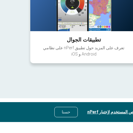
تطبيقات الجوال
تعرف على المزيد حول تطبيق nPerf على نظامي
Android و iOS
 المستخدم لإختبار nPerf
حسنا