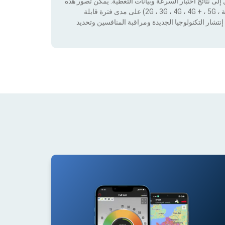
لى نتائج اختبار السرعة وبيانات التغطية. يمكن تصور هذه
البيانات من خلال تطبيق عوامل التصفية حسب التكنولوجيا (بدون تغطية ، 2G ، 3G ، 4G ، 4G + ، 5G) على مدى فترة قابلة
نتشار التكنولوجيا الجديدة ومراقبة المنافسين وتحديد