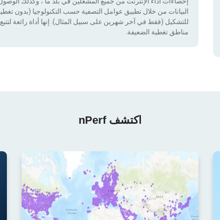
إحصاءات أداء الإنترنت من جميع المشغلين في بلد ما ، وكذلك الوصول إ
للتشكيل (فقط في آخر شهرين على سبيل المثال). إنها أداة رائعة لتتبع إ
مناطق تغطية الضعيفة.
اكتشف nPerf