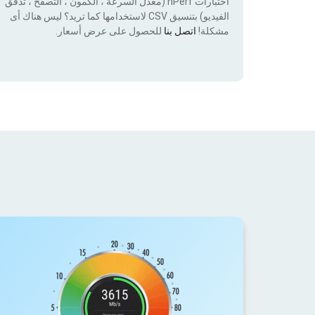
اختبارات nPerf (معدل السرعة ، الكمون ، التصفح ، تدفق
الفيديو) بتنسيق CSV لاستخدامها كما تريد؟ ليس هناك أى
مشكلة!
اتصل بنا
للحصول على عرض أسعار.