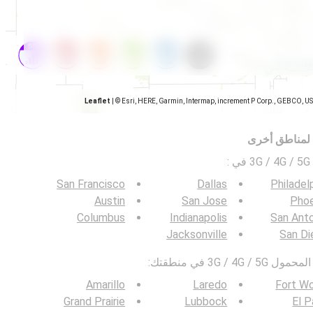
Leaflet
|
© Esri, HERE, Garmin, Intermap, increment P Corp., GEBCO, U
 لمناطق أخرى
ي
:
San Francisco
Dallas
Philadel
Austin
San Jose
Phoe
Columbus
Indianapolis
San Ant
Jacksonville
San Di
3G / في منطقتك:
Amarillo
Laredo
Fort W
Grand Prairie
Lubbock
El 