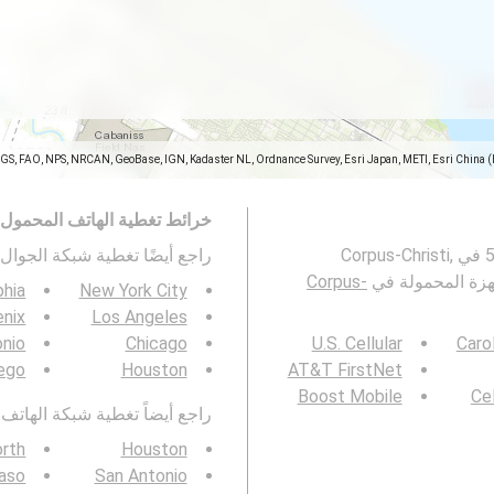
SGS, FAO, NPS, NRCAN, GeoBase, IGN, Kadaster NL, Ordnance Survey, Esri Japan, METI, Esri China 
خرائط تغطية الهاتف المحمول
تمثل هذه الخريطة تغطية شبكات الجوال 2G و 3G و 4G و 5G في Corpus-Christi,
راجع أيضًا تغطية شبكة الجوال 3G / 4G / 5G ف
Corpus-
phia
New York City
nix
Los Angeles
onio
Chicago
U.S. Cellular
Caro
ego
Houston
AT&T FirstNet
Boost Mobile
Cel
راجع أيضاً تغطية شبكة الهاتف المحمول  4G / 5G
orth
Houston
Paso
San Antonio