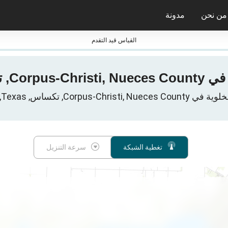
من نحن
مدونة
جائزة nPerf ومعاييرها
القياس قيد التقدم
C, تكساس, Texas, الولايات المتحدة
تغطية الشبكة
سرعة التنزيل