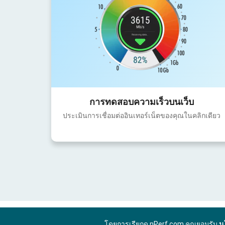
การทดสอบความเร็วบนเว็บ
ประเมินการเชื่อมต่ออินเทอร์เน็ตของคุณในคลิกเดียว
โดยการเรียกดู nPerf.com คุณยอมรับ
น