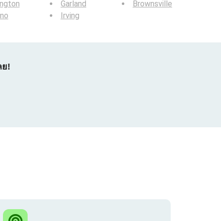
ington
Garland
Brownsville
ano
Irving
ลย!