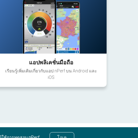
แอปพลิเคชั่นมือถือ
เรียนรู้เพิ่มเติมเกี่ยวกับแอป nPerf บน Android และ
iOS
ผู้ใช้การทดสอบ nPerf
โอเค