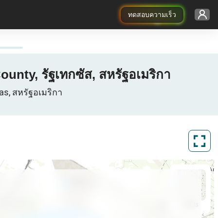
ทดสอบความเร็ว
unty, รัฐเทกซัส, สหรัฐอเมริกา
as, สหรัฐอเมริกา
ArcGIS