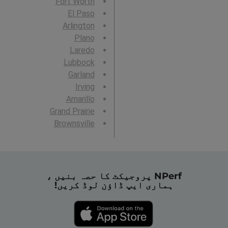
Fort Worth
El Paso
Arlington
Plano
Laredo
Lubbock
Garland
Irving
Amarillo
Grand Prairie
Brownsville
NPerf پروجیکٹ کا حصہ بنیں ،
ہماری ایپ ڈاؤن لوڈ کریں!