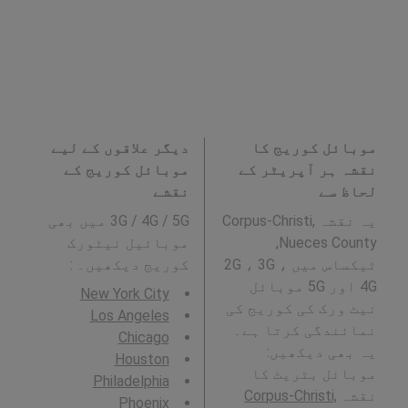
موبائل کوریج کا
دیگر علاقوں کے لیے
نقشہ ہر آپریٹر کے
موبائل کوریج کے
لحاظ سے
نقشے
یہ نقشہ Corpus-Christi,
3G / 4G / 5G میں بھی
Nueces County,
موبائیل نیٹورک
ٹیکساس میں 2G ، 3G ،
کوریج دیکھیں۔ :
4G اور 5G موبائل
New York City
نیٹ ورک کی کوریج کی
Los Angeles
نمائندگی کرتا ہے۔
Chicago
یہ بھی دیکھیں:
Houston
موبائل بٹریٹ کا
Philadelphia
نقشہ
Corpus-Christi,
Phoenix