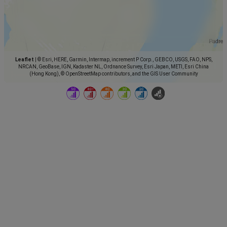
Leaflet
|
© Esri, HERE, Garmin, Intermap, increment P Corp., GEBCO, USGS, FAO, NPS,
NRCAN, GeoBase, IGN, Kadaster NL, Ordnance Survey, Esri Japan, METI, Esri China
(Hong Kong), © OpenStreetMap contributors, and the GIS User Community