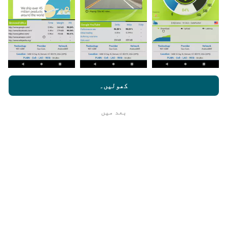
اپنے اسمارٹ فون پر nPerf ایپ ڈاؤن لوڈ کرنا ہے۔
مزید اعداد و شمار جتنے زیادہ ہوں گے ، نقشے اتنے ہی
جامع ہوں گے!
nperf.com کو براؤز کرنے سے ، آپ ہماری
رازداری اور کوکیز کے
استعمال کی پالیسی
کے ساتھ ساتھ ہمارے nPerf ٹیسٹ
صارف کا
کھولیں۔
لائسنس کا آخری معاہدہ
اپ ڈیٹس کس طرح کی گئی ہیں ؟
بعد میں
ٹھیک ہے
نیٹ ورک کوریج کے نقشے ہر گھنٹہ بوٹ کے ذریعہ خود
بخود اپ ڈیٹ ہوجاتے ہیں۔ رفتار کے نقشے
ہر 15 منٹ
میں
اپڈیٹ ہوتے ہیں۔ ڈیٹا دو سال کے لئے ظاہر کیا
جاتا ہے. دو سال بعد ، سب سے قدیم ڈیٹا کو ماہ میں ایک
بار نقشوں سے ہٹا دیا جاتا ہے۔