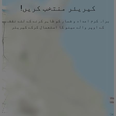
کیریئر منتخب کریں!
براہ کرم اعداد و شمار کو ظاہر کرنے کے لئے نقشہ
کے اوپر والے مینو کا استعمال کرکے کیریئر
منتخب کریں۔