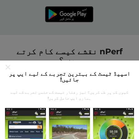
nPerf نقشے کیسے کام کرتے
ہیں ؟
اسپیڈ ٹیسٹ کے بہترین تجربے کے لیے ایپ پر
جائیں!
کیوں کم پر طے کریں؟ تیز رفتار ٹیسٹ کے حتمی تجربے کے لیے
ہماری ایپ حاصل کریں!
ڈیٹا کہاں سے آتا ہے؟
یہ اعدادوشمار nPerf ایپ کے صارفین کے ذریعہ کئے
گئے ٹیسٹوں سے جمع کیا گیا ہے۔ یہ ایسے میدان ہیں جو
براہ راست میدان میں واقع حالتوں میں ہوتے ہیں۔ اگر
آپ بھی اس میں شامل ہونا چاہتے ہیں تو ، آپ کو بس