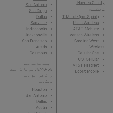
Nueces County,
San Antonio
ٹیکساس
۔
San Diego
Dallas
T-Mobile (inc. Sprint)
San Jose
Union Wireless
Indianapolis
AT&T Mobility
Jacksonville
Verizon Wireless
San Francisco
Carolina West
Austin
Wireless
Columbus
Cellular One
U.S. Cellular
اپنے علاقے میں
AT&T FirstNet
3G/4G/5G موبائل نیٹ
Boost Mobile
ورک کوریج بھی
دیکھیں:
Houston
San Antonio
Dallas
Austin