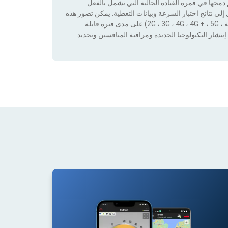
جها في قمرة القيادة الحالية التي تشمل بالفعل
لى نتائج اختبار السرعة وبيانات التغطية. يمكن تصور هذه
البيانات من خلال تطبيق عوامل التصفية حسب التكنولوجيا (بدون تغطية ، 2G ، 3G ، 4G ، 4G + ، 5G) على مدى فترة قابلة
نتشار التكنولوجيا الجديدة ومراقبة المنافسين وتحديد