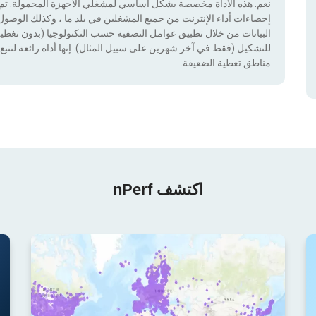
نعم. هذه الأداة مخصصة بشكل أساسي لمشغلي الأجهزة المحمولة. تم دم
إحصاءات أداء الإنترنت من جميع المشغلين في بلد ما ، وكذلك الوصول إ
للتشكيل (فقط في آخر شهرين على سبيل المثال). إنها أداة رائعة لتتبع إ
مناطق تغطية الضعيفة.
اكتشف nPerf