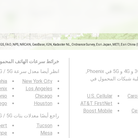
SGS, FAO, NPS, NRCAN, GeoBase, IGN, Kadaster NL, Ordnance Survey, Esri Japan, METI, Esri China 
خرائط سرعات الهاتف المحمو
تمثل هذه الخريطة معدل السرعة لشبكات المحمول 2G و 3G و 4G و 5G في Phoenix,
انظر أيضا معدل سرعة 3G / 4G / 5G في
ًا: خريطة تغطية شبكات المحمول في
phia
New York City
nix
Los Angeles
onio
Chicago
U.S. Cellular
Caro
ego
Houston
AT&T FirstNet
Boost Mobile
Cel
راجع أيضًا معدلات بتات 3G / 4G / 5G في منطقتك :
bert
Tucson
mpe
Mesa