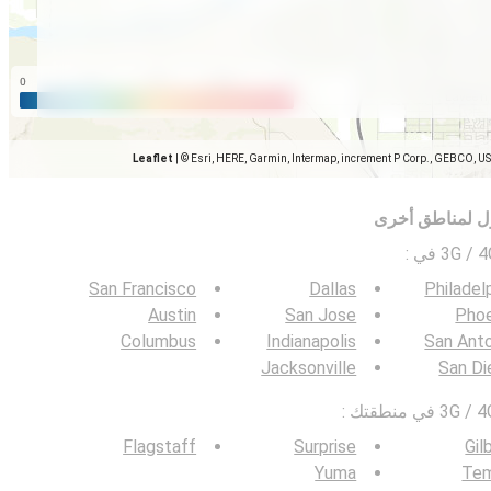
Leaflet
|
© Esri, HERE, Garmin, Intermap, increment P Corp., GEBCO, U
ل لمناطق أخرى
:
San Francisco
Dallas
Philadel
Austin
San Jose
Phoe
Columbus
Indianapolis
San Ant
Jacksonville
San Di
Flagstaff
Surprise
Gil
Yuma
Te