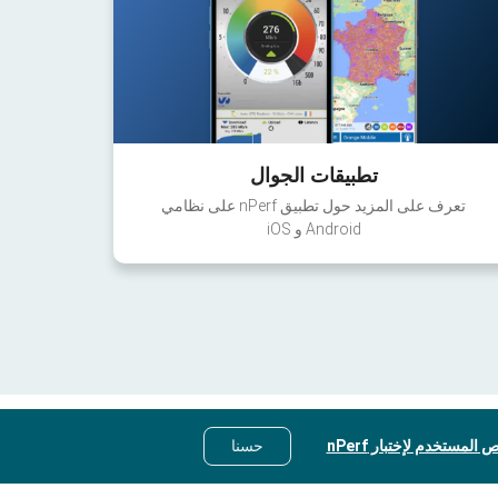
تطبيقات الجوال
تعرف على المزيد حول تطبيق nPerf على نظامي
Android و iOS
 المستخدم لإختبار nPerf
حسنا