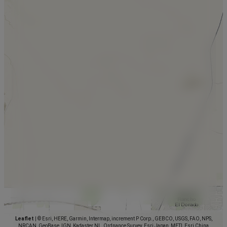
Leaflet
|
© Esri, HERE, Garmin, Intermap, increment P Corp., GEBCO, USGS, FAO, NPS,
NRCAN, GeoBase, IGN, Kadaster NL, Ordnance Survey, Esri Japan, METI, Esri China