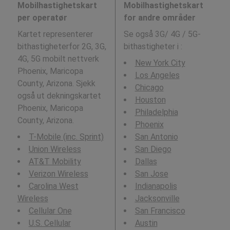
Mobilhastighetskart
Mobilhastighetskart
per operatør
for andre områder
Kartet representerer
Se også 3G/ 4G / 5G-
bithastigheterfor 2G, 3G,
bithastigheter i
:
4G, 5G mobilt nettverk
New York City
Phoenix, Maricopa
Los Angeles
County, Arizona. Sjekk
Chicago
også ut dekningskartet
Houston
Phoenix, Maricopa
Philadelphia
County, Arizona.
Phoenix
T-Mobile (inc. Sprint)
San Antonio
Union Wireless
San Diego
AT&T Mobility
Dallas
Verizon Wireless
San Jose
Carolina West
Indianapolis
Wireless
Jacksonville
Cellular One
San Francisco
U.S. Cellular
Austin