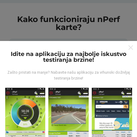
Kako funkcioniraju nPerf
karte?
Idite na aplikaciju za najbolje iskustvo
testiranja brzine!
Odakle dolaze podaci ?
Zašto pristati na manje? Nabavite našu aplikaciju za vrhunski doživljaj
testiranja brzine!
Prikupljeni podaci su realizirani putem korisnika nPerf
aplikacije. Podaci su izmjereni u realnim uvjetima,
direktno na terenu. Ako i vi želite sudjelovati, jedino što
morate napraviti je skinuti nPerf aplikaciju na vašim
mobilnim uređajima.
Što je više podataka, to su
karte preciznije.