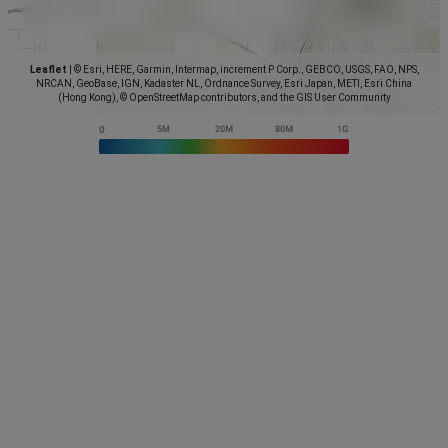
Leaflet
|
© Esri, HERE, Garmin, Intermap, increment P Corp., GEBCO, USGS, FAO, NPS,
NRCAN, GeoBase, IGN, Kadaster NL, Ordnance Survey, Esri Japan, METI, Esri China
(Hong Kong), © OpenStreetMap contributors, and the GIS User Community