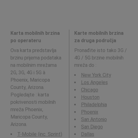
Karta mobilnih brzina
Karte mobilnih brzina
po operateru
za druga područja
Ova karta predstavlja
Pronađite isto tako 3G /
brzinu prijema podataka
4G / 5G brzine mobilnih
na mobilnim mrežama
mreža do
:
2G, 3G, 4G i 5G à
New York City
Phoenix, Maricopa
Los Angeles
County, Arizona.
Chicago
Pogledajte : karta
Houston
pokrivenosti mobilnih
Philadelphia
mreža Phoenix,
Phoenix
Maricopa County,
San Antonio
Arizona.
San Diego
T-Mobile (inc. Sprint)
Dallas