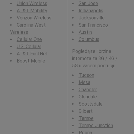
Union Wireless
San Jose
AT&T Mobility
Indianapolis
Verizon Wireless
Jacksonville
Carolina West
San Francisco
Wireless
Austin
Cellular One
Columbus
U.S. Cellular
Pogledajte i brzine
AT&T FirstNet
interneta za 3G / 4G /
Boost Mobile
5G u vašem području:
Tucson
Mesa
Chandler
Glendale
Scottsdale
Gilbert
Tempe
Tempe Junction
Peoria