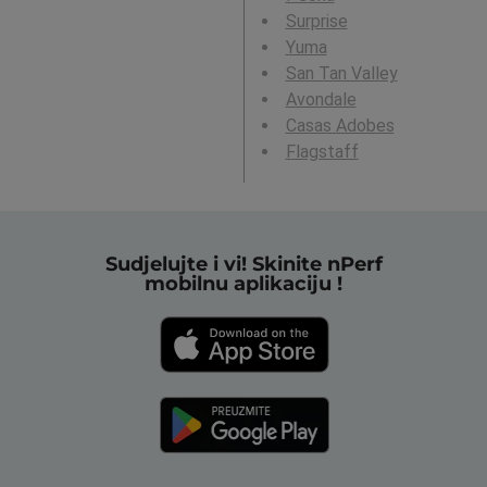
Surprise
Yuma
San Tan Valley
Avondale
Casas Adobes
Flagstaff
Sudjelujte i vi! Skinite nPerf
mobilnu aplikaciju !