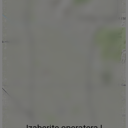
Izaberite operatera !