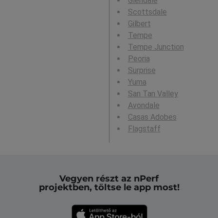
Glendale
Scottsdale
Gilbert
Tempe
Tempe Junction
Peoria
Surprise
Yuma
San Tan Valley
Avondale
Casas Adobes
Flagstaff
Vegyen részt az nPerf
projektben, töltse le app most!