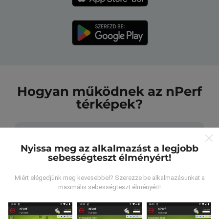
Hogyan működnek az nPerf
térképek?
Nyissa meg az alkalmazást a legjobb
sebességteszt élményért!
Honnan származnak az adatok?
Miért elégedjünk meg kevesebbel? Szerezze be alkalmazásunkat a
maximális sebességteszt élményért!
Az adatokat az nPerf alkalmazás felhasználói által
végzett tesztekből gyűjtik. Ezek valós körülmények
között, közvetlenül a terepen végzett tesztek. Ha