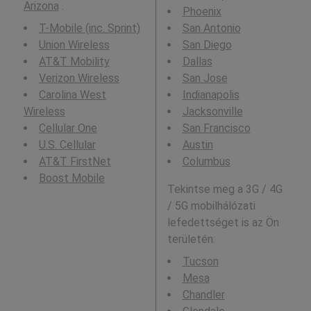
Arizona
.
Phoenix
T-Mobile (inc. Sprint)
San Antonio
Union Wireless
San Diego
AT&T Mobility
Dallas
Verizon Wireless
San Jose
Carolina West
Indianapolis
Wireless
Jacksonville
Cellular One
San Francisco
U.S. Cellular
Austin
AT&T FirstNet
Columbus
Boost Mobile
Tekintse meg a 3G / 4G
/ 5G mobilhálózati
lefedettséget is az Ön
területén:
Tucson
Mesa
Chandler