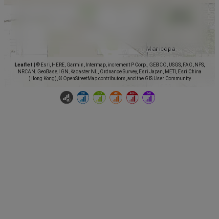
Leaflet
|
© Esri, HERE, Garmin, Intermap, increment P Corp., GEBCO, USGS, FAO, NPS,
NRCAN, GeoBase, IGN, Kadaster NL, Ordnance Survey, Esri Japan, METI, Esri China
(Hong Kong), © OpenStreetMap contributors, and the GIS User Community