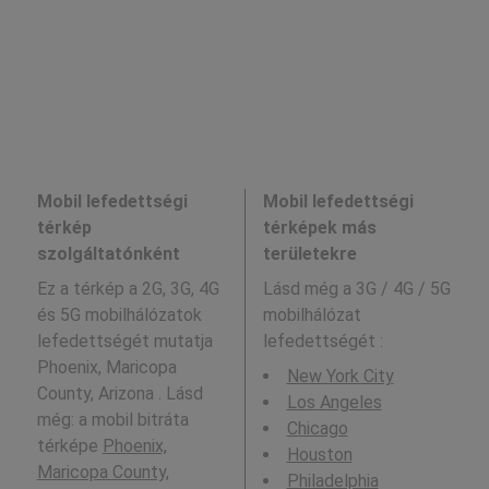
Mobil lefedettségi
Mobil lefedettségi
térkép
térképek más
szolgáltatónként
területekre
Ez a térkép a 2G, 3G, 4G
Lásd még a
3G / 4G / 5G
és 5G mobilhálózatok
mobilhálózat
lefedettségét mutatja
lefedettségét :
Phoenix, Maricopa
New York City
County, Arizona . Lásd
Los Angeles
még: a mobil bitráta
Chicago
térképe
Phoenix,
Houston
Maricopa County,
Philadelphia