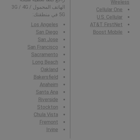
Wireless
الهاتف المحمول 3G / 4G /
Cellular One
5G في منطقتك:
U.S. Cellular
Los Angeles
AT&T FirstNet
San Diego
Boost Mobile
San Jose
San Francisco
Sacramento
Long Beach
Oakland
Bakersfield
Anaheim
Santa Ana
Riverside
Stockton
Chula Vista
Fremont
Irvine