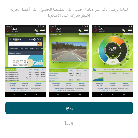
من أين تاتي البيانات ؟
لماذا ترضى بأقل من ذلك؟ احصل على تطبيقنا للحصول على أفضل تجربة
اختبار سرعة على الإطلاق!
يتم جمع البيانات من الاختبارات التي أجراها مستخدمي تطبيق
nPerf. هذه هي الاختبارات التي أجريت في ظروف حقيقية ،
مباشرة في هذا المجال. إذا كنت ترغب في المشاركة أيضًا ،
فكل ما عليك فعله هو تنزيل تطبيق nPerf على هاتفك الذكي.
كلما زادت البيانات المتوفرة ، كلما كانت الخرائط أكثر شمولية!
كيف يتم إجراء التحديثات؟
من خلال تصفح nPerf.com ، فانك بذلك توافق علي
سياسة الاستخدام
الخصوصية وملفات تعريف الارتباط
بالإضافة
لإتفاقية ترخيص المستخدم
يفتح
يتم تحديث خرائط تغطية الشبكة تلقائيًا بواسطة الروبوت كل
لإختبار nPerf
ساعة. و يتم
تحديث خرائط السرعة كل 15 دقيقة
. و يتم عرض
البيانات لمدة عامين. ولكن بعد عامين ، تتم إزالة أقدم البيانات
لاحقاً
حسنا
من الخرائط مرة واحدة في الشهر.