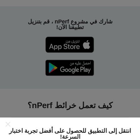
شارك في مشروع nPerf ، قم بتنزيل
تطبيقنا الآن!
كيف تعمل خرائط nPerf؟
انتقل إلى التطبيق للحصول على أفضل تجربة اختبار
السرعة!