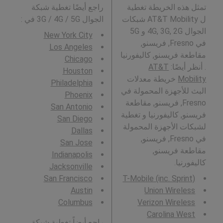
تمثل هذه الخريطة تغطية
راجع أيضًا تغطية شبكة
ل AT&T Mobility شبكات
الجوال 3G / 4G / 5G في
:
الجوال 4G, 3G, 2G و 5G
New York City
في Fresno, فريسنو,
Los Angeles
مقاطعة فريسنو, كاليفورنيا
Chicago
. أنظر أيضًا:
AT&T
Houston
Mobility
خريطة معدلات
Philadelphia
البث للأجهزة المحمولة في
Phoenix
Fresno, فريسنو, مقاطعة
San Antonio
فريسنو, كاليفورنيا و تغطية
San Diego
لشبكات الأجهزة المحمولة
Dallas
في Fresno, فريسنو,
San Jose
مقاطعة فريسنو,
Indianapolis
كاليفورنيا.
Jacksonville
San Francisco
T-Mobile (inc. Sprint)
Austin
Union Wireless
Columbus
Verizon Wireless
Carolina West
راجع أيضاً تغطية شبكة