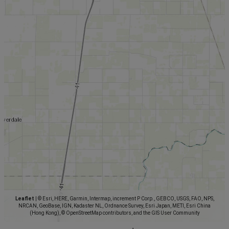
Leaflet
|
© Esri, HERE, Garmin, Intermap, increment P Corp., GEBCO, USGS, FAO, NPS,
NRCAN, GeoBase, IGN, Kadaster NL, Ordnance Survey, Esri Japan, METI, Esri China
(Hong Kong), © OpenStreetMap contributors, and the GIS User Community