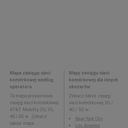
Mapa zasięgu sieci
Mapy zasięgu sieci
komórkowej według
komórkowej dla innych
operatora
obszarów
Ta mapa przedstawia
Zobacz także zasięg
zasięg sieci komórkowej
sieci komórkowej 3G /
AT&T Mobility 2G, 3G,
4G / 5G w
:
4G i 5G w . Zobacz
New York City
także: mapa
Los Angeles