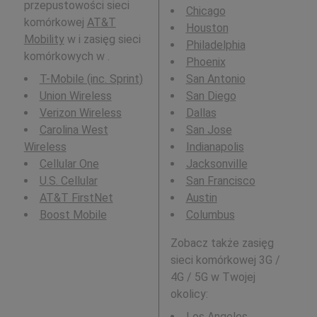
przepustowości sieci
Chicago
komórkowej
AT&T
Houston
Mobility
w i zasięg sieci
Philadelphia
komórkowych w .
Phoenix
T-Mobile (inc. Sprint)
San Antonio
Union Wireless
San Diego
Verizon Wireless
Dallas
Carolina West
San Jose
Wireless
Indianapolis
Cellular One
Jacksonville
U.S. Cellular
San Francisco
AT&T FirstNet
Austin
Boost Mobile
Columbus
Zobacz także zasięg
sieci komórkowej 3G /
4G / 5G w Twojej
okolicy:
Los Angeles