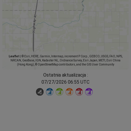
Leaflet
|
© Esri, HERE, Garmin, Intermap, increment P Corp., GEBCO, USGS, FAO, NPS,
NRCAN, GeoBase, IGN, Kadaster NL, Ordnance Survey, Esri Japan, METI, Esri China
(Hong Kong), © OpenStreetMap contributors, and the GIS User Community
Ostatnia aktualizacja :
07/27/2026 06:55 UTC