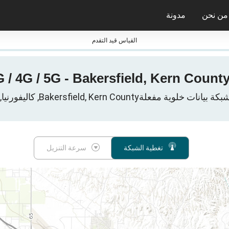
من نحن
مدونة
جائزة nPerf ومعاييرها
القياس قيد التقدم
تغطية الشبكة
سرعة التنزيل