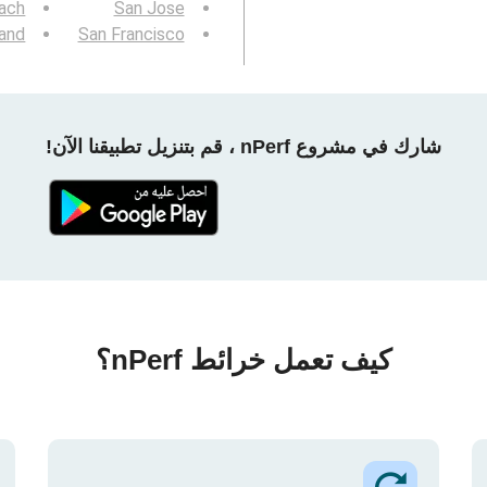
ach
San Jose
and
San Francisco
شارك في مشروع nPerf ، قم بتنزيل تطبيقنا الآن!
كيف تعمل خرائط nPerf؟