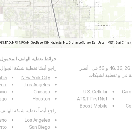
SGS, FAO, NPS, NRCAN, GeoBase, IGN, Kadaster NL, Ordnance Survey, Esri Japan, METI, Esri China 
خرائط تغطية الهاتف المحمول
تمثل هذه الخريطة تغطية ل AT&T Mobility شبكات الجوال 4G, 3G, 2G و 5G في . أنظر
راجع أيضًا تغطية شبكة الجوال 3G / 4G / 5G ف
ة في و تغطية لشبكات
phia
New York City
nix
Los Angeles
onio
Chicago
U.S. Cellular
Caro
ego
Houston
AT&T FirstNet
Boost Mobile
Cel
راجع أيضاً تغطية شبكة الهاتف المحمول  4G / 5G
sno
Los Angeles
nto
San Diego