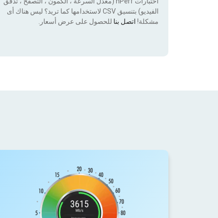
اختبارات nPerf (معدل السرعة ، الكمون ، التصفح ، تدفق
الفيديو) بتنسيق CSV لاستخدامها كما تريد؟ ليس هناك أى
مشكلة!
اتصل بنا
للحصول على عرض أسعار.