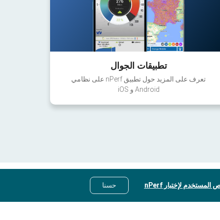
تطبيقات الجوال
تعرف على المزيد حول تطبيق nPerf على نظامي
Android و iOS
 المستخدم لإختبار nPerf
حسنا