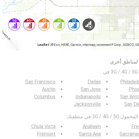
Leaflet
|
© Esri, HERE, Garmin, Intermap, increment P Corp., GEBCO, U
 لمناطق أخرى
ي
:
San Francisco
Dallas
Philadel
Austin
San Jose
Phoe
Columbus
Indianapolis
San Ant
Jacksonville
San Di
3G / في منطقتك:
Chula Vista
Anaheim
Fre
Fremont
Santa Ana
Sacrame