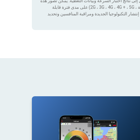
لى نتائج اختبار السرعة وبيانات التغطية. يمكن تصور هذه
البيانات من خلال تطبيق عوامل التصفية حسب التكنولوجيا (بدون تغطية ، 2G ، 3G ، 4G ، 4G + ، 5G) على مدى فترة قابلة
نتشار التكنولوجيا الجديدة ومراقبة المنافسين وتحديد