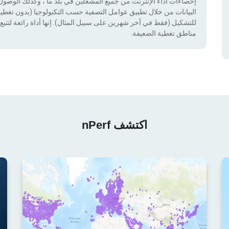
إحصاءات أداء الإنترنت من جميع المشغلين في بلد ما ، وكذلك الوصول إ
للتشكيل (فقط في آخر شهرين على سبيل المثال). إنها أداة رائعة لتتبع إ
مناطق تغطية الضعيفة.
اكتشف nPerf