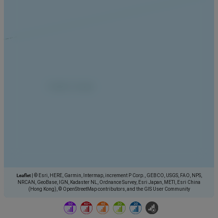
Leaflet
|
© Esri, HERE, Garmin, Intermap, increment P Corp., GEBCO, USGS, FAO, NPS,
NRCAN, GeoBase, IGN, Kadaster NL, Ordnance Survey, Esri Japan, METI, Esri China
(Hong Kong), © OpenStreetMap contributors, and the GIS User Community