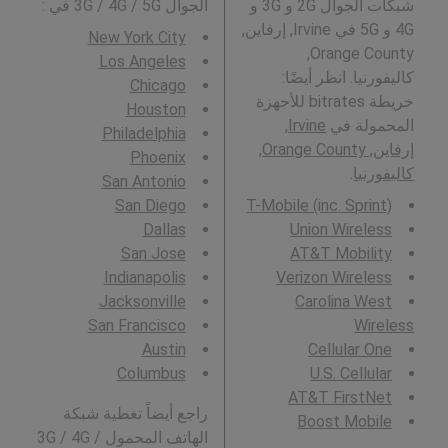
شبكات الجوال 2G و 3G و
الجوال 3G / 4G / 5G في
:
4G و 5G في Irvine, إرفاين,
New York City
Orange County,
Los Angeles
كاليفورنيا. انظر أيضًا:
Chicago
خريطة bitrates للأجهزة
Houston
المحمولة في
Irvine,
Philadelphia
إرفاين, Orange County,
Phoenix
كاليفورنيا
.
San Antonio
San Diego
T-Mobile (inc. Sprint)
Dallas
Union Wireless
San Jose
AT&T Mobility
Indianapolis
Verizon Wireless
Jacksonville
Carolina West
San Francisco
Wireless
Austin
Cellular One
Columbus
U.S. Cellular
AT&T FirstNet
راجع أيضاً تغطية شبكة
Boost Mobile
الهاتف المحمول 3G / 4G /