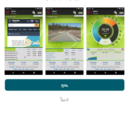
يتم جمع البيانات من الاختبارات التي أجراها مستخدمي تطبيق
nPerf. هذه هي الاختبارات التي أجريت في ظروف حقيقية ،
مباشرة في هذا المجال. إذا كنت ترغب في المشاركة أيضًا ،
فكل ما عليك فعله هو تنزيل تطبيق nPerf على هاتفك الذكي.
كلما زادت البيانات المتوفرة ، كلما كانت الخرائط أكثر شمولية!
من خلال تصفح nPerf.com ، فانك بذلك توافق علي
سياسة الاستخدام
كيف يتم إجراء التحديثات؟
الخصوصية وملفات تعريف الارتباط
بالإضافة
لإتفاقية ترخيص المستخدم
يفتح
لإختبار nPerf
يتم تحديث خرائط تغطية الشبكة تلقائيًا بواسطة الروبوت كل
ساعة. و يتم
تحديث خرائط السرعة كل 15 دقيقة
. و يتم عرض
لاحقاً
حسنا
البيانات لمدة عامين. ولكن بعد عامين ، تتم إزالة أقدم البيانات
من الخرائط مرة واحدة في الشهر.