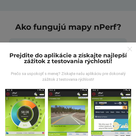
Ako fungujú mapy nPerf?
Prejdite do aplikácie a získajte najlepší
zážitok z testovania rýchlosti!
Odkiaľ pochádzajú údaje?
Prečo sa uspokojiť s menej? Získajte našu aplikáciu pre dokonalý
zážitok z testovania rýchlosti!
Údaje sa zbierajú z testov vykonaných používateľmi
aplikácie nPerf. Sú to testy vykonávané v reálnych
podmienkach priamo v teréne. Ak sa chcete tiež
zapojiť, stačí si do smartfónu stiahnuť aplikáciu nPerf.
Čím viac údajov bude, tým budú mapy
komplexnejšie!