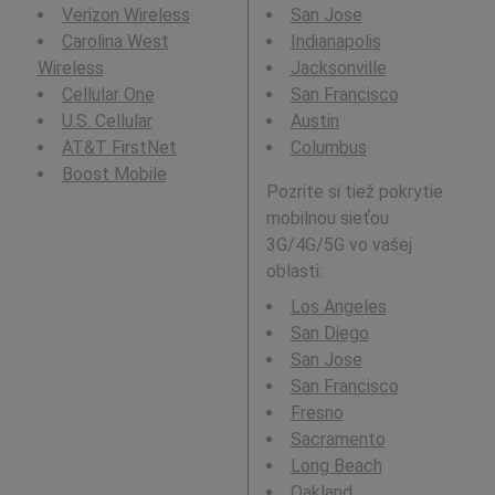
Verizon Wireless
San Jose
Carolina West
Indianapolis
Wireless
Jacksonville
Cellular One
San Francisco
U.S. Cellular
Austin
AT&T FirstNet
Columbus
Boost Mobile
Pozrite si tiež pokrytie
mobilnou sieťou
3G/4G/5G vo vašej
oblasti:
Los Angeles
San Diego
San Jose
San Francisco
Fresno
Sacramento
Long Beach
Oakland