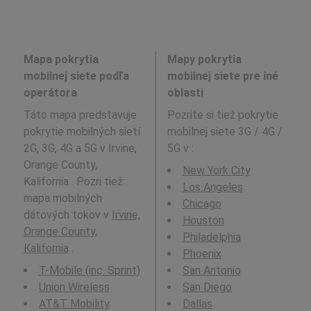
Mapa pokrytia
Mapy pokrytia
mobilnej siete podľa
mobilnej siete pre iné
operátora
oblasti
Táto mapa predstavuje
Pozrite si tiež pokrytie
pokrytie mobilných sietí
mobilnej siete 3G / 4G /
2G, 3G, 4G a 5G v Irvine,
5G v
:
Orange County,
New York City
Kalifornia . Pozri tiež:
Los Angeles
mapa mobilných
Chicago
dátových tokov v
Irvine,
Houston
Orange County,
Philadelphia
Kalifornia
.
Phoenix
T-Mobile (inc. Sprint)
San Antonio
Union Wireless
San Diego
AT&T Mobility
Dallas