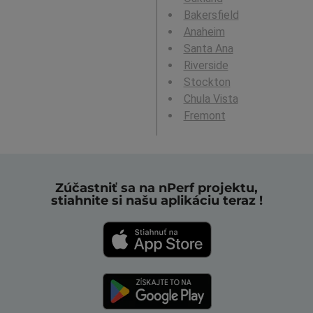
Bakersfield
Anaheim
Santa Ana
Riverside
Stockton
Chula Vista
Fremont
Zúčastniť sa na nPerf projektu,
stiahnite si našu aplikáciu teraz !