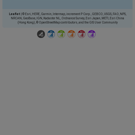
Leaflet
|
© Esri, HERE, Garmin, Intermap, increment P Corp., GEBCO, USGS, FAO, NPS,
NRCAN, GeoBase, IGN, Kadaster NL, Ordnance Survey, Esri Japan, METI, Esri China
(Hong Kong), © OpenStreetMap contributors, and the GIS User Community