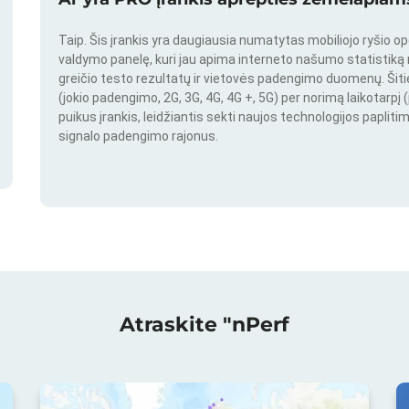
Taip. Šis įrankis yra daugiausia numatytas mobiliojo ryšio o
valdymo panelę, kuri jau apima interneto našumo statistiką nu
greičio testo rezultatų ir vietovės padengimo duomenų. Šitie 
(jokio padengimo, 2G, 3G, 4G, 4G +, 5G) per norimą laikotarpį (
puikus įrankis, leidžiantis sekti naujos technologijos paplitim
signalo padengimo rajonus.
Atraskite "nPerf