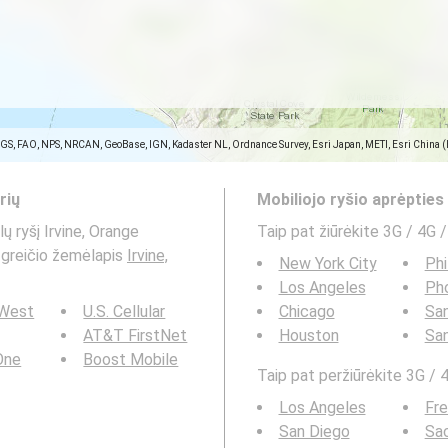
SGS, FAO, NPS, NRCAN, GeoBase, IGN, Kadaster NL, Ordnance Survey, Esri Japan, METI, Esri China 
rių
Mobiliojo ryšio aprėptie
 ryšį Irvine, Orange
Taip pat žiūrėkite 3G / 4G /
mo greičio žemėlapis
Irvine,
New York City
Phi
Los Angeles
Ph
 West
U.S. Cellular
Chicago
San
AT&T FirstNet
Houston
Sa
 One
Boost Mobile
Taip pat peržiūrėkite 3G / 4
Los Angeles
Fr
San Diego
Sa