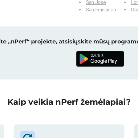
San Jose
Lo
San Francisco
Oa
te „nPerf“ projekte, atsisiųskite mūsų programė
Kaip veikia nPerf žemėlapiai?