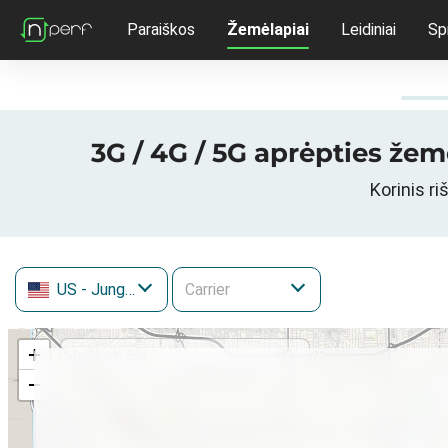
Paraiškos
Žemėlapiai
Leidiniai
Sp
3G / 4G / 5G aprėpties žemė
Korinis ri
US
- Jungtinės Valstijos
+
−