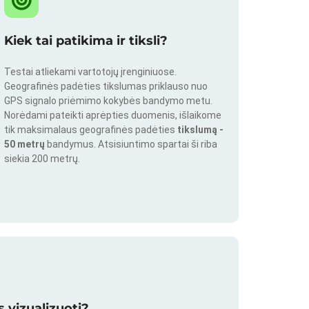
Kiek tai patikima ir tiksli?
Testai atliekami vartotojų įrenginiuose.
Geografinės padėties tikslumas priklauso nuo
GPS signalo priėmimo kokybės bandymo metu.
Norėdami pateikti aprėpties duomenis, išlaikome
tik maksimalaus geografinės padėties
tikslumą -
50 metrų
bandymus. Atsisiuntimo spartai ši riba
siekia 200 metrų.
 vizualizuoti?