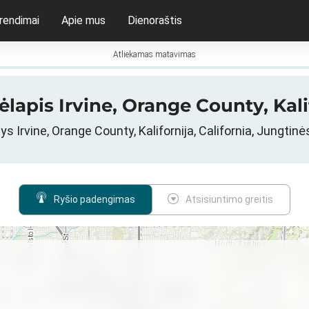
rendimai
Apie mus
Dienoraštis
Atliekamas matavimas
lapis Irvine, Orange County, Kali
šys Irvine, Orange County, Kalifornija, California, Jungtinė
Ryšio padengimas
Atsisiuntimo greitis