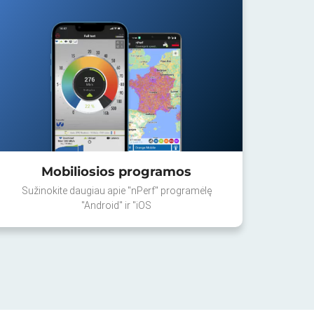
Mobiliosios programos
Sužinokite daugiau apie "nPerf" programėlę
"Android" ir "iOS