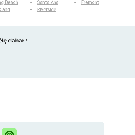
ng Beach
Santa Ana
Fremont
kland
Riverside
lę dabar !