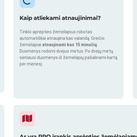
Kaip atliekami atnaujinimai?
Tinklo aprėpties žemėlapius robotas
automatiškai atnaujina kas valandą. Greičio
žemėlapiai
atnaujinami kas 15 minučių
.
Duomenys rodomi dvejus metus. Po dvejų metų
seniausi duomenys iš žemėlapių pašalinami kartą
per mėnesį.
Ar yra PRO įrankis aprėpties žemėlapiams