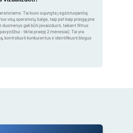
peratoriams. Tai buvo sujungta į egzistuojančią
o visų operatorių šalyje, taip pat kaip prieigą prie
duomenys gali būti įsivaizduoti, taikant filtrus
pavyzdžiui - tiktai praėję 2 mėnesiai). Tai yra
ą, kontroliuoti konkurentus ir identifikuoti blogus