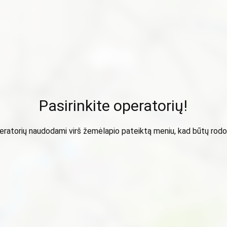
Pasirinkite operatorių!
peratorių naudodami virš žemėlapio pateiktą meniu, kad būtų ro