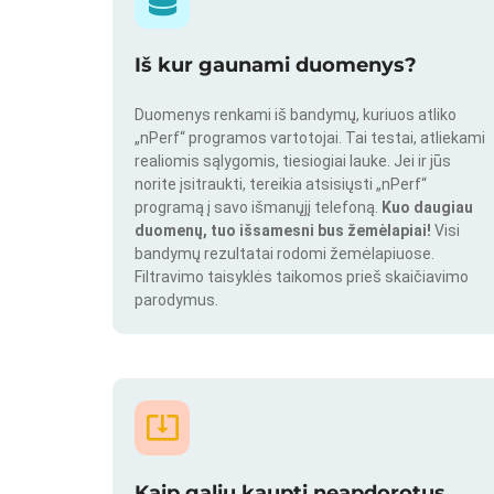
Iš kur gaunami duomenys?
Duomenys renkami iš bandymų, kuriuos atliko
„nPerf“ programos vartotojai. Tai testai, atliekami
realiomis sąlygomis, tiesiogiai lauke. Jei ir jūs
norite įsitraukti, tereikia atsisiųsti „nPerf“
programą į savo išmanųjį telefoną.
Kuo daugiau
duomenų, tuo išsamesni bus žemėlapiai!
Visi
bandymų rezultatai rodomi žemėlapiuose.
Filtravimo taisyklės taikomos prieš skaičiavimo
parodymus.
Kaip galiu kaupti neapdorotus