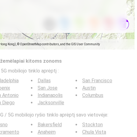
(Hong Kong), © OpenStreetMap contributors, and the GIS User Community
s žemėlapiai kitoms zonoms
 5G mobiliojo tinklo aprėptį
:
ladelphia
Dallas
San Francisco
oenix
San Jose
Austin
 Antonio
Indianapolis
Columbus
n Diego
Jacksonville
G / 5G mobiliojo ryšio tinklo aprėptį savo vietovėje:
esno
Bakersfield
Stockton
cramento
Anaheim
Chula Vista