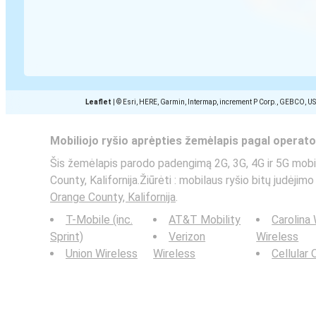
Leaflet
|
© Esri, HERE, Garmin, Intermap, increment P Corp., GEBCO, U
Mobiliojo ryšio aprėpties žemėlapis pagal operato
Šis žemėlapis parodo padengimą 2G, 3G, 4G ir 5G mobilų
County, Kalifornija.Žiūrėti : mobilaus ryšio bitų judėji
Orange County, Kalifornija
.
T-Mobile (inc.
AT&T Mobility
Carolina
Sprint)
Verizon
Wireless
Union Wireless
Wireless
Cellular