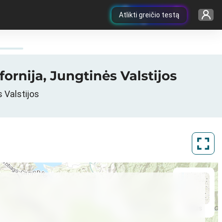
Atlikti greičio testą
fornija, Jungtinės Valstijos
s Valstijos
ArcGIS