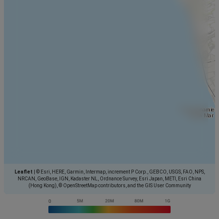
Leaflet
|
© Esri, HERE, Garmin, Intermap, increment P Corp., GEBCO, USGS, FAO, NPS,
NRCAN, GeoBase, IGN, Kadaster NL, Ordnance Survey, Esri Japan, METI, Esri China
(Hong Kong), © OpenStreetMap contributors, and the GIS User Community