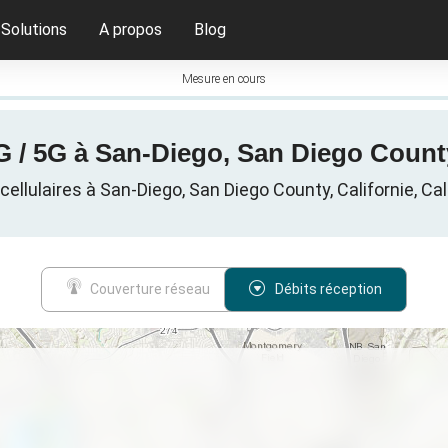
Solutions
A propos
Blog
Mesure en cours
G / 5G à San-Diego, San Diego County
llulaires à San-Diego, San Diego County, Californie, Cal
Couverture réseau
Débits réception