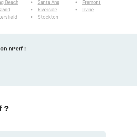
ng Beach
Santa Ana
Fremont
kland
Riverside
Irvine
ersfield
Stockton
on nPerf !
f ?