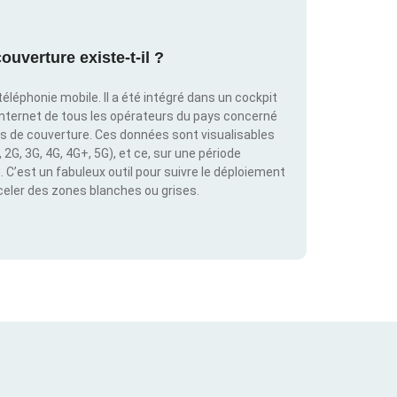
ouverture existe-t-il ?
éléphonie mobile. Il a été intégré dans un cockpit
internet de tous les opérateurs du pays concerné
es de couverture. Ces données sont visualisables
2G, 3G, 4G, 4G+, 5G), et ce, sur une période
C’est un fabuleux outil pour suivre le déploiement
éceler des zones blanches ou grises.