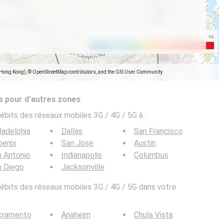
(Hong Kong), © OpenStreetMap contributors, and the GIS User Community
s pour d'autres zones
ébits des réseaux mobiles 3G / 4G / 5G à
:
ladelphia
Dallas
San Francisco
oenix
San Jose
Austin
 Antonio
Indianapolis
Columbus
n Diego
Jacksonville
bits des réseaux mobiles 3G / 4G / 5G dans votre
cramento
Anaheim
Chula Vista