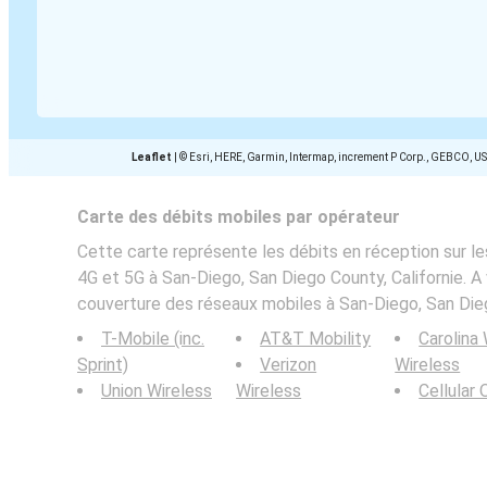
Leaflet
|
© Esri, HERE, Garmin, Intermap, increment P Corp., GEBCO, U
Carte des débits mobiles par opérateur
Cette carte représente les débits en réception sur le
4G et 5G à San-Diego, San Diego County, Californie. A 
couverture des réseaux mobiles à San-Diego, San Dieg
T-Mobile (inc.
AT&T Mobility
Carolina
Sprint)
Verizon
Wireless
Union Wireless
Wireless
Cellular