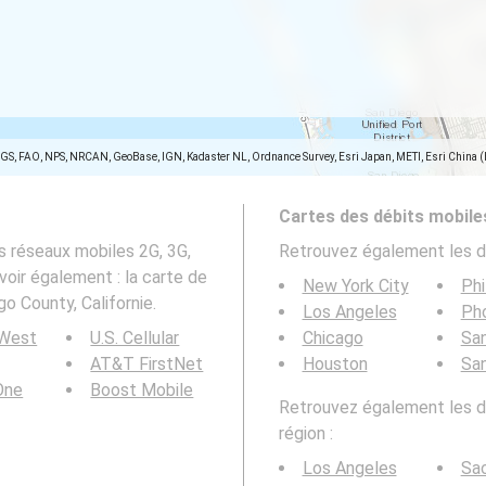
SGS, FAO, NPS, NRCAN, GeoBase, IGN, Kadaster NL, Ordnance Survey, Esri Japan, METI, Esri China 
Cartes des débits mobile
s réseaux mobiles 2G, 3G,
Retrouvez également les d
voir également : la carte de
New York City
Phi
o County, Californie.
Los Angeles
Ph
 West
U.S. Cellular
Chicago
San
AT&T FirstNet
Houston
Sa
 One
Boost Mobile
Retrouvez également les dé
région :
Los Angeles
Sa