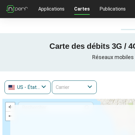
Applications
Cartes
Publications
Carte des débits 3G / 4
Réseaux mobiles ce
US
- États-Unis
+
−