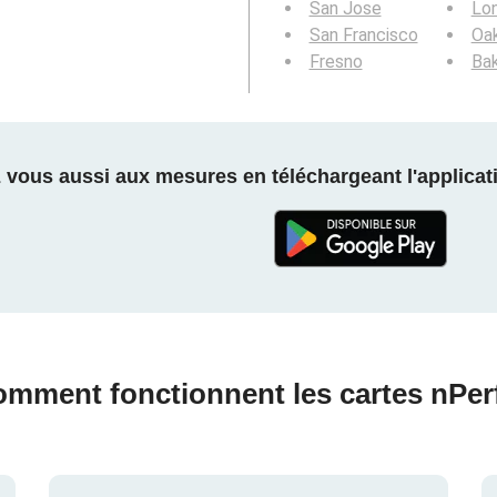
San Jose
Lo
San Francisco
Oa
Fresno
Bak
z vous aussi aux mesures en téléchargeant l'applicati
mment fonctionnent les cartes nPer