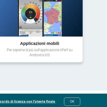
Applicazioni mobili
Per saperne di più sull'applicazione nPerf su
Android e iOS
cordo di licenza con l'utente finale
.
OK