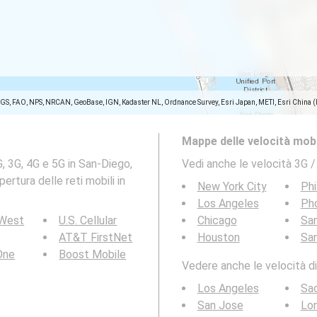
SGS, FAO, NPS, NRCAN, GeoBase, IGN, Kadaster NL, Ordnance Survey, Esri Japan, METI, Esri China 
Mappe delle velocità mobi
, 3G, 4G e 5G in San-Diego,
Vedi anche le velocità 3G /
ertura delle reti mobili in
New York City
Phi
Los Angeles
Ph
 West
U.S. Cellular
Chicago
San
AT&T FirstNet
Houston
Sa
 One
Boost Mobile
Vedere anche le velocità di
Los Angeles
Sa
San Jose
Lo