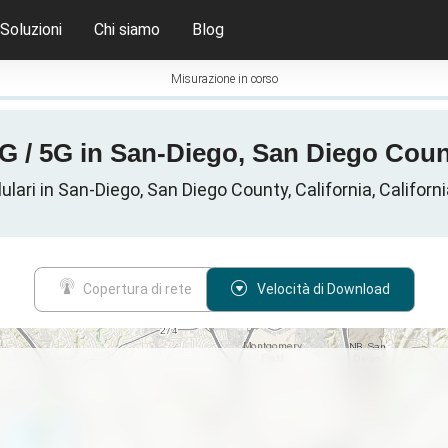
Soluzioni
Chi siamo
Blog
Misurazione in corso
G / 5G in San-Diego, San Diego County
llulari in San-Diego, San Diego County, California, California
Copertura di rete
Velocità di Download