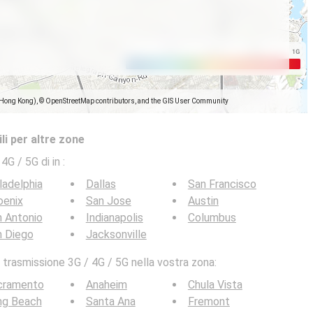
(Hong Kong), © OpenStreetMap contributors, and the GIS User Community
li per altre zone
 4G / 5G di in
:
ladelphia
Dallas
San Francisco
oenix
San Jose
Austin
 Antonio
Indianapolis
Columbus
n Diego
Jacksonville
 trasmissione 3G / 4G / 5G nella vostra zona:
cramento
Anaheim
Chula Vista
ng Beach
Santa Ana
Fremont