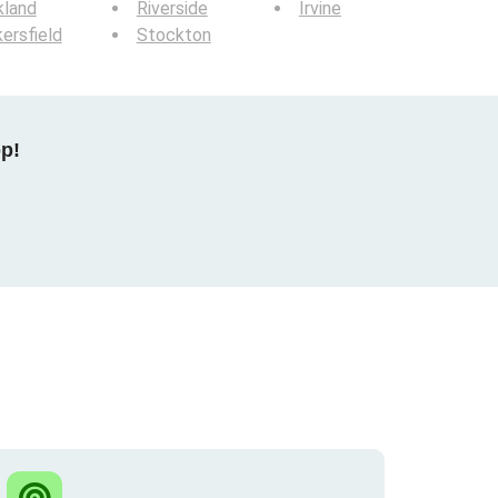
kland
Riverside
Irvine
ersfield
Stockton
pp!