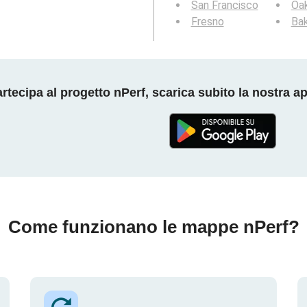
San Francisco
Oa
Fresno
Bak
rtecipa al progetto nPerf, scarica subito la nostra a
Come funzionano le mappe nPerf?