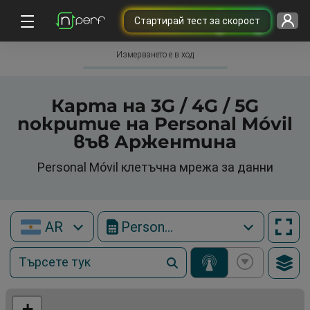
Cтартирай тест за скорост
Измерването е в ход
Карта на 3G / 4G / 5G
покритие на Personal Móvil
във Аржентина
Personal Móvil клетъчна мрежа за данни
AR
Personal Móvil
+