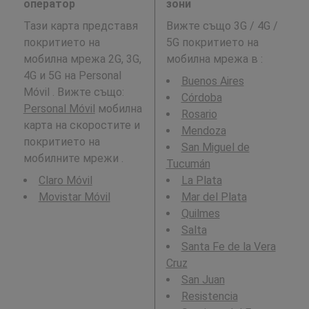
оператор
зони
Тази карта представя
Вижте също 3G / 4G /
покритието на
5G покритието на
мобилна мрежа 2G, 3G,
мобилна мрежа в
:
4G и 5G на Personal
Buenos Aires
Móvil . Вижте също:
Córdoba
Personal Móvil
мобилна
Rosario
карта на скоростите и
Mendoza
покритието на
San Miguel de
мобилните мрежи .
Tucumán
Claro Móvil
La Plata
Movistar Móvil
Mar del Plata
Quilmes
Salta
Santa Fe de la Vera
Cruz
San Juan
Resistencia