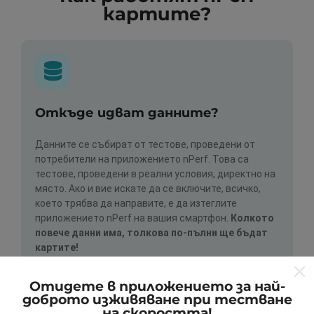
картите?
Откъде идват данните?
Данните се събират от тестове, проведени от
потребители на приложението nPerf. Това са
тестове, проведени в реални условия, директно на
място. Ако и вие искате да се включите, всичко,
което трябва да направите, е да изтеглите
приложението nPerf на вашия смартфон.
Колкото
повече данни има, толкова по-пълни ще бъдат
картите!
Отидете в приложението за най-
доброто изживяване при тестване
на скоростта!