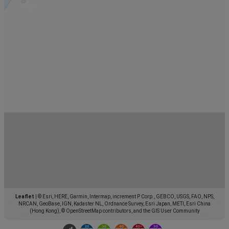
Leaflet
|
© Esri, HERE, Garmin, Intermap, increment P Corp., GEBCO, USGS, FAO, NPS,
NRCAN, GeoBase, IGN, Kadaster NL, Ordnance Survey, Esri Japan, METI, Esri China
(Hong Kong), © OpenStreetMap contributors, and the GIS User Community