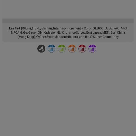
Leaflet
|
© Esri, HERE, Garmin, Intermap, increment P Corp., GEBCO, USGS, FAO, NPS,
NRCAN, GeoBase, IGN, Kadaster NL, Ordnance Survey, Esri Japan, METI, Esri China
(Hong Kong), © OpenStreetMap contributors, and the GIS User Community