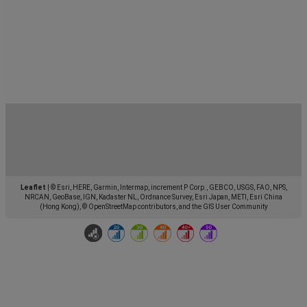
Leaflet
|
© Esri, HERE, Garmin, Intermap, increment P Corp., GEBCO, USGS, FAO, NPS,
NRCAN, GeoBase, IGN, Kadaster NL, Ordnance Survey, Esri Japan, METI, Esri China
(Hong Kong), © OpenStreetMap contributors, and the GIS User Community