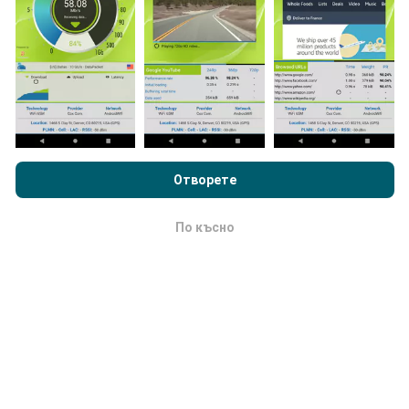
Картите за мрежово покритие се актуализират
автоматично от бот на всеки час. Картите за
скорост се актуализират
всеки 15 минути
.
Данните се показват за две години. След две
години най-старите данни се премахват от картите
веднъж месечно.
Преглеждайки nPerf.com, вие приемате нашата
Политика за
поверителност и използване на бисквитки
както и нашия
тест nPerf
Лицензионно споразумение за краен потребител
Отворете
.
По късно
OK
Колко надежден и точен е?
Тестовете се провеждат на устройствата на
потребителите. Прецизността на геолокацията
зависи от качеството на приемане на GPS сигнала
в момента на теста. За данни от покритието
запазваме само тестове с максимална точност на
геолокация
50 метра
. За скорост на изтегляне