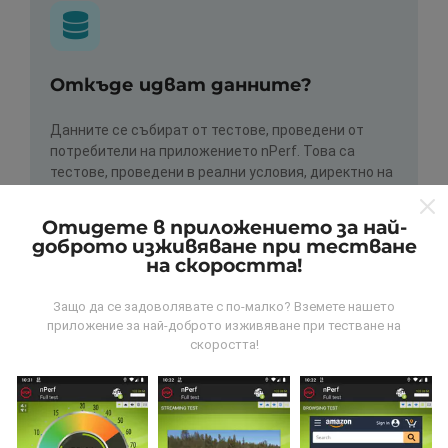
Откъде идват данните?
Данните се събират от тестове, проведени от
потребители на приложението nPerf. Това са
тестове, проведени в реални условия, директно на
място. Ако и вие искате да се включите, всичко,
което трябва да направите, е да изтеглите
Отидете в приложението за най-
приложението nPerf на вашия смартфон.
Колкото
доброто изживяване при тестване
повече данни има, толкова по-пълни ще бъдат
на скоростта!
картите!
Защо да се задоволявате с по-малко? Вземете нашето
приложение за най-доброто изживяване при тестване на
скоростта!
Как се правят актуализациите?