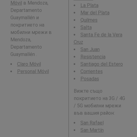
Móvil
в Mendoza,
La Plata
Departamento
Mar del Plata
Guaymallén и
Quilmes
покритието на
Salta
мобилни мрежи в
Santa Fe de la Vera
Mendoza,
Cruz
Departamento
San Juan
Guaymallén .
Resistencia
Claro Móvil
Santiago del Estero
Personal Móvil
Corrientes
Posadas
Вижте също
покритието на 3G / 4G
/ 5G мобилни мрежи
във вашия район:
San Rafael
San Martín