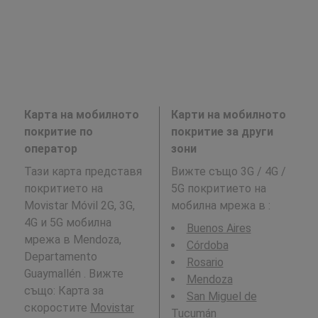
Карта на мобилното
Карти на мобилното
покритие по
покритие за други
оператор
зони
Тази карта представя
Вижте също 3G / 4G /
покритието на
5G покритието на
Movistar Móvil 2G, 3G,
мобилна мрежа в
:
4G и 5G мобилна
Buenos Aires
мрежа в Mendoza,
Córdoba
Departamento
Rosario
Guaymallén . Вижте
Mendoza
също: Карта за
San Miguel de
скоростите
Movistar
Tucumán