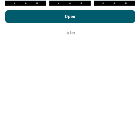
de kaarten verwijderd.
Door nPerf.com te bekijken, stemt u in met ons
privacy- en
cookiesgebruiksbeleid
en met onze nPerf-test
Open
Licentieovereenkomst voor eindgebruikers
.
Later
OK
Hoe betrouwbaar en nauwkeurig is
het?
Tests worden uitgevoerd op apparaten van
gebruikers. De nauwkeurigheid van de geolocatie
hangt af van de ontvangstkwaliteit van het GPS-
signaal op het moment van de test. Voor
dekkingsgegevens bewaren we alleen tests met een
maximale geolocatie
precisie van 50 meter
. Voor
download-bitrates gaat deze drempel tot 200 meter.