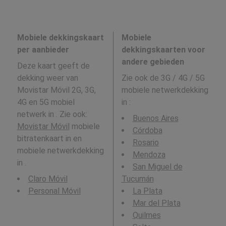
Mobiele dekkingskaart
Mobiele
per aanbieder
dekkingskaarten voor
andere gebieden
Deze kaart geeft de
dekking weer van
Zie ook de 3G / 4G / 5G
Movistar Móvil 2G, 3G,
mobiele netwerkdekking
4G en 5G mobiel
in
:
netwerk in . Zie ook:
Buenos Aires
Movistar Móvil
mobiele
Córdoba
bitratenkaart in en
Rosario
mobiele netwerkdekking
Mendoza
in .
San Miguel de
Claro Móvil
Tucumán
Personal Móvil
La Plata
Mar del Plata
Quilmes