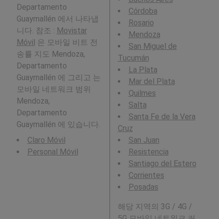
Departamento
Córdoba
Guaymallén 에서 나타냅
Rosario
니다. 참조 :
Movistar
Mendoza
Móvil
은 모바일 비트 전
San Miguel de
송률 지도 Mendoza,
Tucumán
Departamento
La Plata
Guaymallén 에 그리고 는
Mar del Plata
모바일 네트워크 범위
Quilmes
Mendoza,
Salta
Departamento
Santa Fe de la Vera
Guaymallén 에 있습니다.
Cruz
Claro Móvil
San Juan
Personal Móvil
Resistencia
Santiago del Estero
Corrientes
Posadas
해당 지역의 3G / 4G /
5G 모바일 네트워크 커