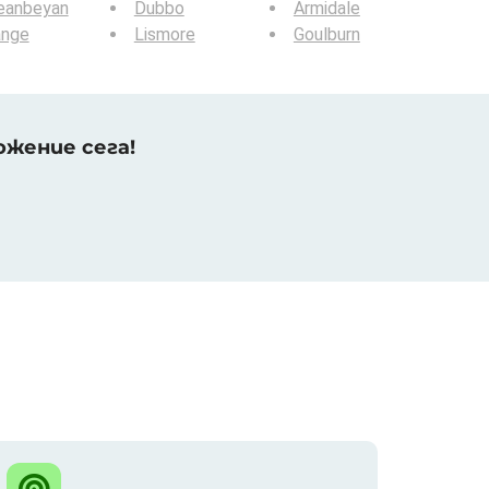
eanbeyan
Dubbo
Armidale
ange
Lismore
Goulburn
жение сега!