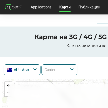
Applications
Карти
Публикации
Карта на 3G / 4G / 
Клетъчни мрежи за д
AU
- Австралия
+
−