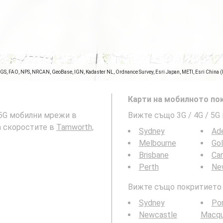
SGS, FAO, NPS, NRCAN, GeoBase, IGN, Kadaster NL, Ordnance Survey, Esri Japan, METI, Esri China 
Карти на мобилното пок
и 5G мобилни мрежи в
Вижте също 3G / 4G / 5G
на скоростите в
Tamworth,
Sydney
Ade
Melbourne
Go
Brisbane
Can
Perth
Ne
Вижте също покритието н
Sydney
Po
Newcastle
Macqu