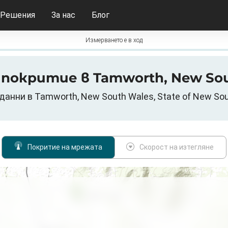
Решения
За нас
Блог
Измерването е в ход
5G покритие в Tamworth, New So
анни в Tamworth, New South Wales, State of New So
Покритие на мрежата
Скорост на изтегляне