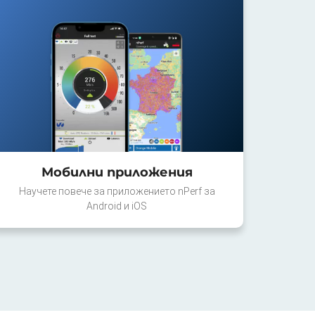
Мобилни приложения
Научете повече за приложението nPerf за
Android и iOS