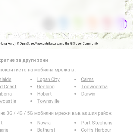
(Hong Kong), © OpenStreetMap contributors, and the GIS User Community
ритие за други зони
 покритието на мобилна мрежа в
:
laide
Logan City
Cairns
ld Coast
Geelong
Toowoomba
berra
Hobart
Darwin
wcastle
Townsville
а 3G / 4G / 5G мобилни мрежи във вашия район:
rt
Nowra
Port Stephens
arie
Bathurst
Coffs Harbour