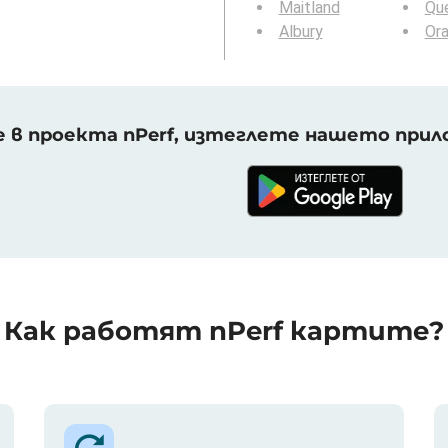
Maitland
Qu
Albury
Or
 в проекта nPerf, изтеглете нашето прило
Как работят nPerf картите?