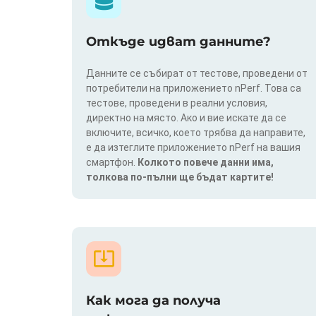
Откъде идват данните?
Данните се събират от тестове, проведени от
потребители на приложението nPerf. Това са
тестове, проведени в реални условия,
директно на място. Ако и вие искате да се
включите, всичко, което трябва да направите,
е да изтеглите приложението nPerf на вашия
смартфон.
Колкото повече данни има,
толкова по-пълни ще бъдат картите!
Как мога да получа