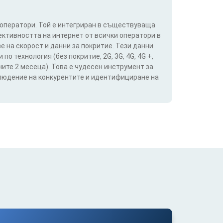
 оператори. Той е интегриран в съществуваща
ективността на интернет от всички оператори в
е на скорост и данни за покритие. Тези данни
о технология (без покритие, 2G, 3G, 4G, 4G +,
ите 2 месеца). Това е чудесен инструмент за
блюдение на конкурентите и идентифициране на