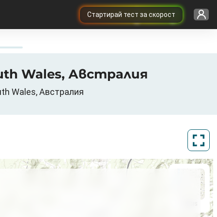
Cтартирай тест за скорост
uth Wales, Австралия
uth Wales, Австралия
ArcGIS