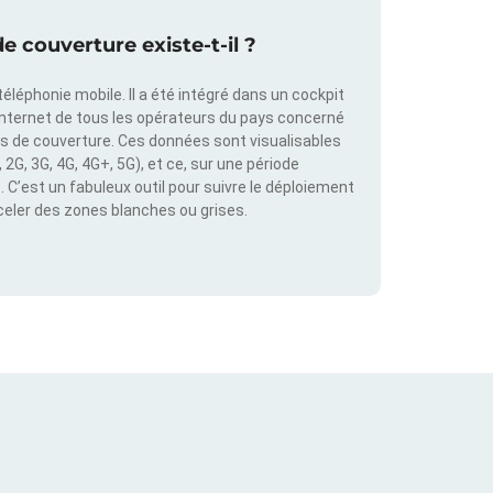
e couverture existe-t-il ?
éléphonie mobile. Il a été intégré dans un cockpit
internet de tous les opérateurs du pays concerné
es de couverture. Ces données sont visualisables
2G, 3G, 4G, 4G+, 5G), et ce, sur une période
C’est un fabuleux outil pour suivre le déploiement
éceler des zones blanches ou grises.