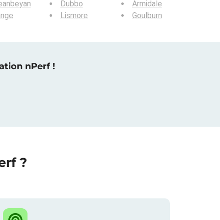
eanbeyan
Dubbo
Armidale
ange
Lismore
Goulburn
tion nPerf !
rf ?