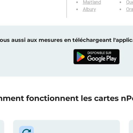
Maitland
Qu
Albury
Or
vous aussi aux mesures en téléchargeant l'applica
ment fonctionnent les cartes nPe