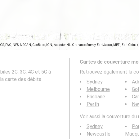
SGS, FAO, NPS, NRCAN, GeoBase, IGN, Kadaster NL, Ordnance Survey, Esri Japan, METI, Esri China 
Cartes de couverture mob
iles 2G, 3G, 4G et 5G à
Retrouvez également la co
la carte des débits
Sydney
Ade
Melbourne
Go
Brisbane
Can
Perth
Ne
Voir aussi la couverture du
Sydney
Po
Newcastle
Macqu