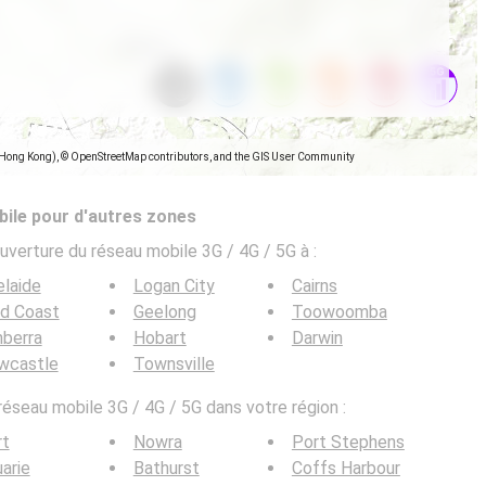
(Hong Kong), © OpenStreetMap contributors, and the GIS User Community
ile pour d'autres zones
uverture du réseau mobile 3G / 4G / 5G à
:
laide
Logan City
Cairns
ld Coast
Geelong
Toowoomba
berra
Hobart
Darwin
wcastle
Townsville
 réseau mobile 3G / 4G / 5G dans votre région :
rt
Nowra
Port Stephens
arie
Bathurst
Coffs Harbour