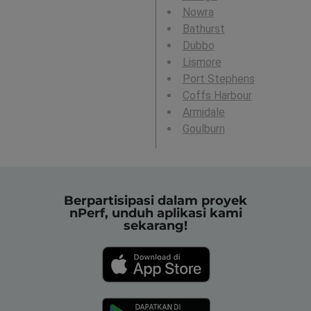
Nowra
Bathurst
Dubbo
Lismore
Port Stephens
Coffs Harbour
Armidale
Goulburn
Berpartisipasi dalam proyek
nPerf, unduh aplikasi kami
sekarang!