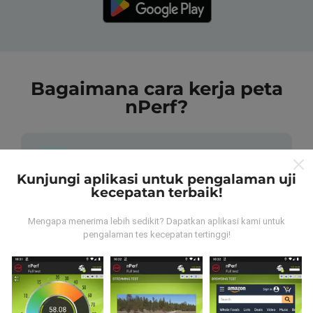
Bagaimana cara kerja peta
nPerf?
Kunjungi aplikasi untuk pengalaman uji
kecepatan terbaik!
Dari mana data tersebut berasal?
Mengapa menerima lebih sedikit? Dapatkan aplikasi kami untuk
pengalaman tes kecepatan tertinggi!
Data dikumpulkan dari tes yang dilakukan oleh
pengguna aplikasi nPerf. Tes yang dilakukan pada
kondisi yang sebenarnya, langsung di lapangan. Jika
Anda ingin terlibat juga, yang harus Anda lakukan
adalah mengunduh aplikasi nPerf ke ponsel Anda.
Semakin banyak data, semakin komprehensif peta