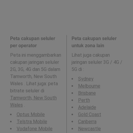
Peta cakupan seluler
Peta cakupan seluler
per operator
untuk zona lain
Peta ini menggambarkan
Lihat juga cakupan
cakupan jaringan seluler
jaringan seluler 3G / 4G /
2G, 3G, 4G dan 5G dalam
5G di
:
Tamworth, New South
Sydney
Wales . Lihat juga: peta
Melbourne
bitrate seluler di
Brisbane
Tamworth, New South
Perth
Wales
.
Adelaide
Optus Mobile
Gold Coast
Telstra Mobile
Canberra
Vodafone Mobile
Newcastle