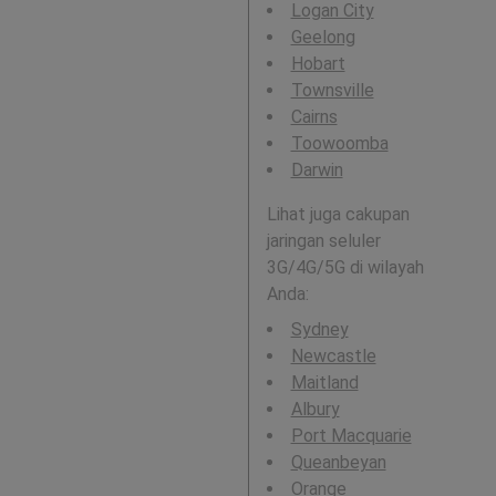
Logan City
Geelong
Hobart
Townsville
Cairns
Toowoomba
Darwin
Lihat juga cakupan
jaringan seluler
3G/4G/5G di wilayah
Anda:
Sydney
Newcastle
Maitland
Albury
Port Macquarie
Queanbeyan
Orange