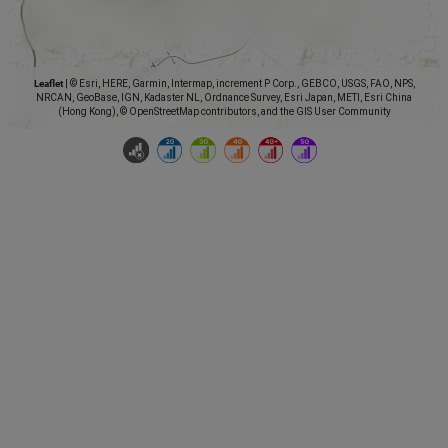
Leaflet
|
© Esri, HERE, Garmin, Intermap, increment P Corp., GEBCO, USGS, FAO, NPS,
NRCAN, GeoBase, IGN, Kadaster NL, Ordnance Survey, Esri Japan, METI, Esri China
(Hong Kong), © OpenStreetMap contributors, and the GIS User Community