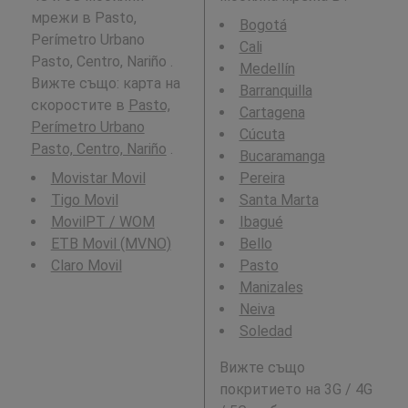
мрежи в Pasto,
Bogotá
Perímetro Urbano
Cali
Pasto, Centro, Nariño .
Medellín
Вижте също: карта на
Barranquilla
скоростите в
Pasto,
Cartagena
Perímetro Urbano
Cúcuta
Pasto, Centro, Nariño
.
Bucaramanga
Movistar Movil
Pereira
Tigo Movil
Santa Marta
MovilPT / WOM
Ibagué
ETB Movil (MVNO)
Bello
Claro Movil
Pasto
Manizales
Neiva
Soledad
Вижте също
покритието на 3G / 4G