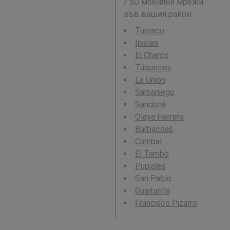
/ 5G мобилни мрежи
във вашия район:
Tumaco
Ipiales
El Charco
Túquerres
La Unión
Samaniego
Sandoná
Olaya Herrera
Barbacoas
Cumbal
El Tambo
Pupiales
San Pablo
Guaitarilla
Francisco Pizarro