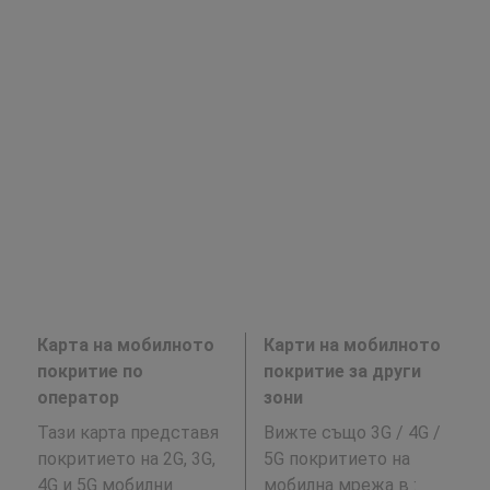
Карта на мобилното
Карти на мобилното
покритие по
покритие за други
оператор
зони
Тази карта представя
Вижте също 3G / 4G /
покритието на 2G, 3G,
5G покритието на
4G и 5G мобилни
мобилна мрежа в
: