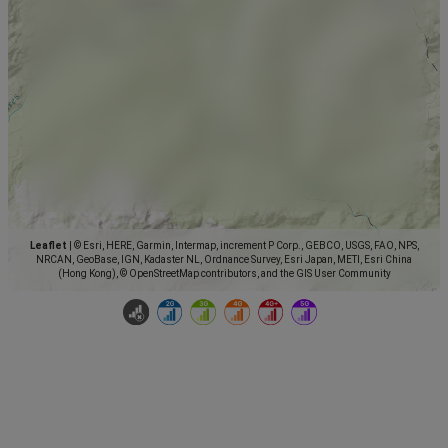
Leaflet
|
© Esri, HERE, Garmin, Intermap, increment P Corp., GEBCO, USGS, FAO, NPS,
NRCAN, GeoBase, IGN, Kadaster NL, Ordnance Survey, Esri Japan, METI, Esri China
(Hong Kong), © OpenStreetMap contributors, and the GIS User Community