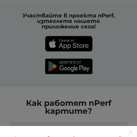
Участвайте в проекта nPerf,
изтеглете нашето
приложение сега!
Как работят nPerf
картите?