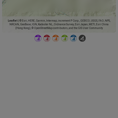
Leaflet
|
© Esri, HERE, Garmin, Intermap, increment P Corp., GEBCO, USGS, FAO, NPS,
NRCAN, GeoBase, IGN, Kadaster NL, Ordnance Survey, Esri Japan, METI, Esri China
(Hong Kong), © OpenStreetMap contributors, and the GIS User Community