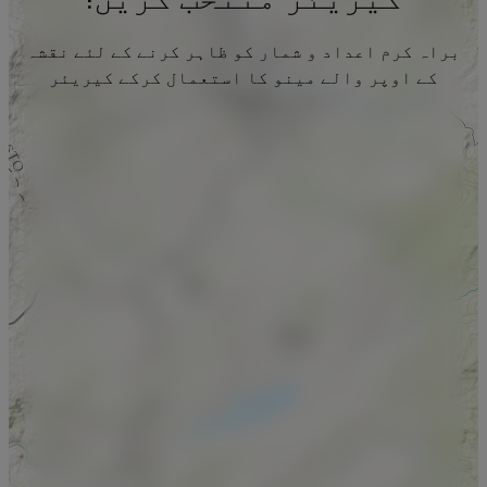
براہ کرم اعداد و شمار کو ظاہر کرنے کے لئے نقشہ
کے اوپر والے مینو کا استعمال کرکے کیریئر
منتخب کریں۔