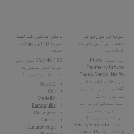
موبائل کوریج کا
دیگر علاقوں کے لیے
نقشہ ہر آپریٹر کے
موبائل کوریج کے
لحاظ سے
نقشے
یہ نقشہ Pasto,
3G / 4G / 5G میں بھی
Perímetro Urbano
موبائیل نیٹورک
Pasto, Centro, Nariño
کوریج دیکھیں۔ :
میں 2G ، 3G ، 4G اور
Bogotá
5G موبائل نیٹ ورک
Cali
کی کوریج کی
Medellín
نمائندگی کرتا ہے۔
Barranquilla
یہ بھی دیکھیں:
Cartagena
موبائل بٹریٹ کا
Cúcuta
نقشہ
Pasto, Perímetro
Bucaramanga
Urbano Pasto, Centro,