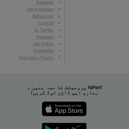
Sandoná
Olaya Herrera
Barbacoas
Cumbal
El Tambo
Pupiales
San Pablo
Guaitarilla
Francisco Pizarro
NPerf پروجیکٹ کا حصہ بنیں ،
ہماری ایپ ڈاؤن لوڈ کریں!