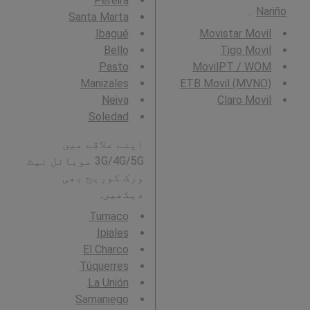
Pereira
Nariño
۔
Santa Marta
Ibagué
Movistar Movil
Bello
Tigo Movil
Pasto
MovilPT / WOM
Manizales
ETB Movil (MVNO)
Neiva
Claro Movil
Soledad
اپنے علاقے میں
3G/4G/5G موبائل نیٹ
ورک کوریج بھی
دیکھیں:
Tumaco
Ipiales
El Charco
Túquerres
La Unión
Samaniego