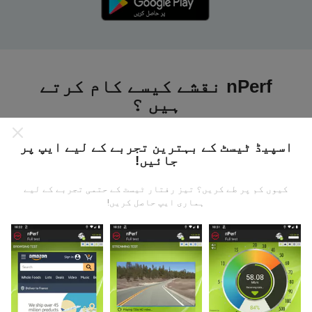
nPerf نقشے کیسے کام کرتے
ہیں ؟
اسپیڈ ٹیسٹ کے بہترین تجربے کے لیے ایپ پر
جائیں!
کیوں کم پر طے کریں؟ تیز رفتار ٹیسٹ کے حتمی تجربے کے لیے
ڈیٹا کہاں سے آتا ہے؟
ہماری ایپ حاصل کریں!
یہ اعدادوشمار nPerf ایپ کے صارفین کے ذریعہ کئے
گئے ٹیسٹوں سے جمع کیا گیا ہے۔ یہ ایسے میدان ہیں جو
براہ راست میدان میں واقع حالتوں میں ہوتے ہیں۔ اگر
آپ بھی اس میں شامل ہونا چاہتے ہیں تو ، آپ کو بس
اپنے اسمارٹ فون پر nPerf ایپ ڈاؤن لوڈ کرنا ہے۔
مزید اعداد و شمار جتنے زیادہ ہوں گے ، نقشے اتنے ہی