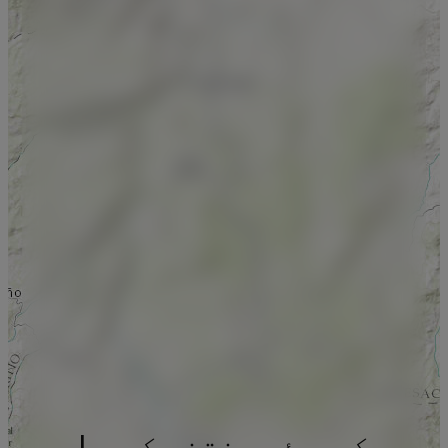
کیریئر منتخب کریں!