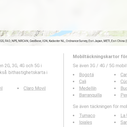
SGS, FAO, NPS, NRCAN, GeoBase, IGN, Kadaster NL, Ordnance Survey, Esri Japan, METI, Esri China 
Mobiltäckningskartor fö
n 2G, 3G, 4G och 5G i
Se även 3G / 4G / 5G mobil
så: bithastighetskarta i
Bogotá
Ca
Cali
Cú
il
Claro Movil
Medellín
Bu
Barranquilla
Per
Se även täckningen för mobi
Tumaco
La 
Ipiales
Sa