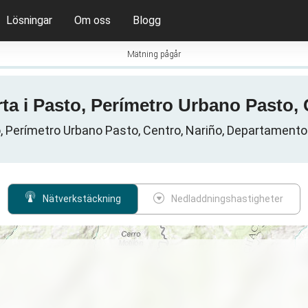
Lösningar
Om oss
Blogg
Mätning pågår
rta i Pasto, Perímetro Urbano Pasto,
o, Perímetro Urbano Pasto, Centro, Nariño, Departamento
Nätverkstäckning
Nedladdningshastigheter