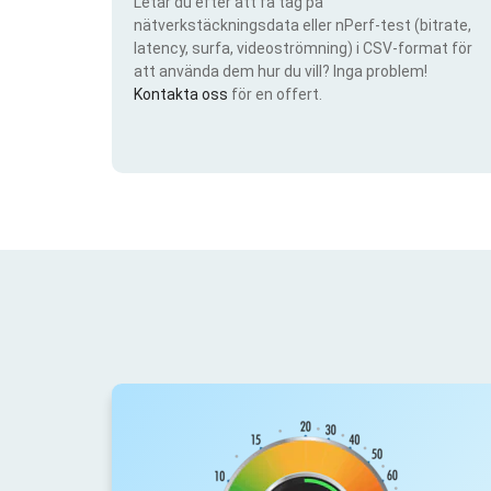
Letar du efter att få tag på
nätverkstäckningsdata eller nPerf-test (bitrate,
latency, surfa, videoströmning) i CSV-format för
att använda dem hur du vill? Inga problem!
Kontakta oss
för en offert.