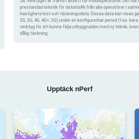
Ja. Verktyget är främst avsett för mobiloperatörer. Det har i
prestandastatistik för datatrafik från alla operatörer i samma
hastighetstest och täckningsdata. Dessa data kan visas gen
2G, 3G, 4G, 4G+, 5G) under en konfigurerbar period (t.ex. ba
verktyg för att kunna följa utbyggnaden med ny teknik, öve
dålig täckning.
Upptäck nPerf