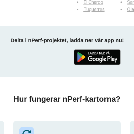
El Charco
Sa
Túquerres
Ola
Delta i nPerf-projektet, ladda ner vår app nu!
Hur fungerar nPerf-kartorna?