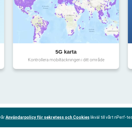
5G karta
Kontrollera mobiltäckningen i ditt område
vår
Användarpolicy för sekretess och Cookies
likväl till vårt nPerf-te