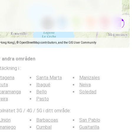
(Hong Kong), © OpenStreetMap contributors, and the GIS User Community
r andra områden
täckning i
:
rtagena
Santa Marta
Manizales
cuta
Ibagué
Neiva
caramanga
Bello
Soledad
eira
Pasto
lnätet 3G / 4G / 5G i ditt område:
Unión
Barbacoas
San Pablo
maniego
Cumbal
Guaitarilla