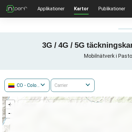
Applikationer
Kartor
Publikationer
3G / 4G / 5G täckningska
Mobilnätverk i Past
CO
- Colombia
+
−