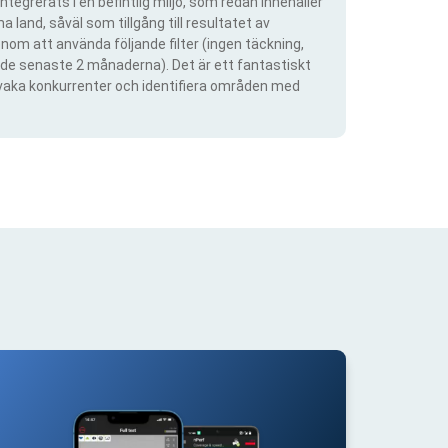
ntegrerats i en befintlig miljö, som redan innehåller
 land, såväl som tillgång till resultatet av
om att använda följande filter (ingen täckning,
ra de senaste 2 månaderna). Det är ett fantastiskt
rvaka konkurrenter och identifiera områden med