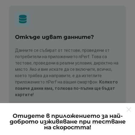
Откъде идват данните?
Данните се събират от тестове, проведени от
потребители на приложението nPerf. Това са
тестове, проведени в реални условия, директно на
място. Ако и вие искате да се включите, всичко,
което трябва да направите, е да изтеглите
приложението nPerf на вашия смартфон.
Колкото
повече данни има, толкова по-пълни ще бъдат
картите!
Отидете в приложението за най-
доброто изживяване при тестване
на скоростта!