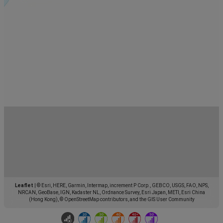
Leaflet
|
© Esri, HERE, Garmin, Intermap, increment P Corp., GEBCO, USGS, FAO, NPS,
NRCAN, GeoBase, IGN, Kadaster NL, Ordnance Survey, Esri Japan, METI, Esri China
(Hong Kong), © OpenStreetMap contributors, and the GIS User Community