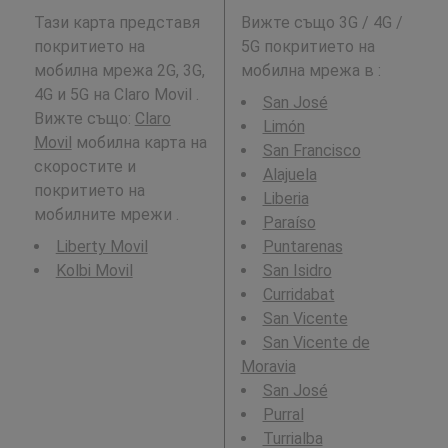
Тази карта представя
Вижте също 3G / 4G /
покритието на
5G покритието на
мобилна мрежа 2G, 3G,
мобилна мрежа в
:
4G и 5G на Claro Movil .
San José
Вижте също:
Claro
Limón
Movil
мобилна карта на
San Francisco
скоростите и
Alajuela
покритието на
Liberia
мобилните мрежи .
Paraíso
Liberty Movil
Puntarenas
Kolbi Movil
San Isidro
Curridabat
San Vicente
San Vicente de
Moravia
San José
Purral
Turrialba