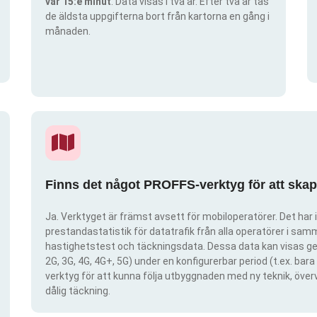
var 15:e minut
. Data visas i två år. Efter två år tas
de äldsta uppgifterna bort från kartorna en gång i
månaden.
Finns det något PROFFS-verktyg för att ska
Ja. Verktyget är främst avsett för mobiloperatörer. Det har i
prestandastatistik för datatrafik från alla operatörer i samma
hastighetstest och täckningsdata. Dessa data kan visas gen
2G, 3G, 4G, 4G+, 5G) under en konfigurerbar period (t.ex. ba
verktyg för att kunna följa utbyggnaden med ny teknik, öve
dålig täckning.