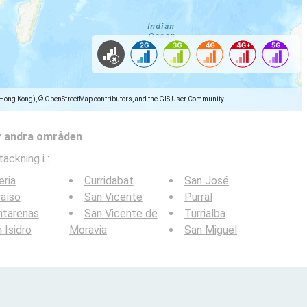
(Hong Kong), © OpenStreetMap contributors, and the GIS User Community
r andra områden
täckning i
:
eria
Curridabat
San José
aíso
San Vicente
Purral
ntarenas
San Vicente de
Turrialba
 Isidro
Moravia
San Miguel