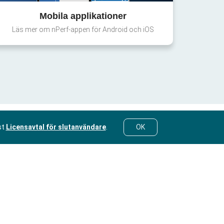
Mobila applikationer
Läs mer om nPerf-appen för Android och iOS
st
Licensavtal för slutanvändare
.
OK