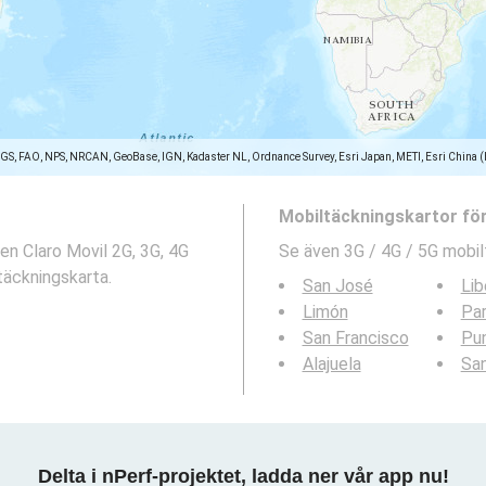
SGS, FAO, NPS, NRCAN, GeoBase, IGN, Kadaster NL, Ordnance Survey, Esri Japan, METI, Esri China 
Mobiltäckningskartor fö
en Claro Movil 2G, 3G, 4G
Se även 3G / 4G / 5G mobil
täckningskarta.
San José
Lib
Limón
Par
San Francisco
Pu
Alajuela
San
Delta i nPerf-projektet, ladda ner vår app nu!