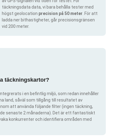
av GPS-signalen vid tiden för testet. För
täckningsdata data, vi bara behålla tester med
högst geolocation
precision på 50 meter
. För att
ladda ner bithastigheter, går precisionsgränsen
vid 200 meter.
pa täckningskartor?
ntegrerats i en befintlig miljö, som redan innehåller
 land, såväl som tillgång till resultatet av
om att använda följande filter (ingen täckning,
ra de senaste 2 månaderna). Det är ett fantastiskt
rvaka konkurrenter och identifiera områden med