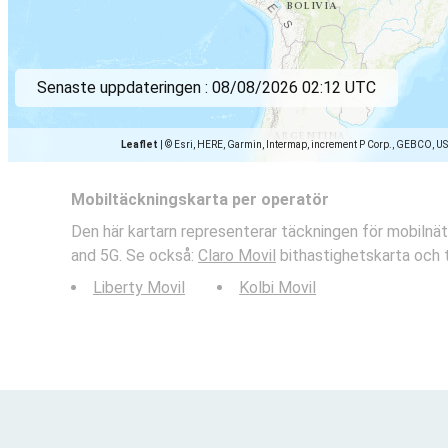
Senaste uppdateringen :
08/08/2026 02:12 UTC
Leaflet
|
© Esri, HERE, Garmin, Intermap, increment P Corp., GEBCO, U
Mobiltäckningskarta per operatör
Den här kartarn representerar täckningen för mobilnät
and 5G. Se också:
Claro Movil
bithastighetskarta och 
Liberty Movil
Kolbi Movil