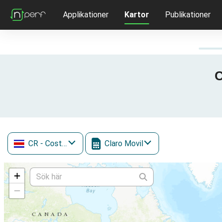
Applikationer
Kartor
Publikationer
C
CR
- Costa Rica
Claro Movil
+
−